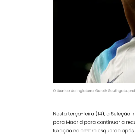
O técnico da Inglaterra, Gareth Southgate, pr
Nesta terça-feira (14), a
Seleção I
para Madrid para continuar a rec
luxação no ombro esquerdo após ca