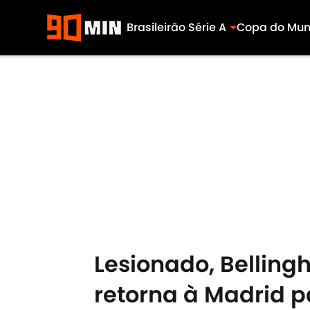
Brasileirão Série A
Copa do Mu
Skip to main content
Lesionado, Belling
retorna à Madrid p