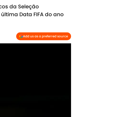
cos da Seleção
 última Data FIFA do ano
Add us as a preferred source