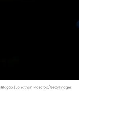
eabilitação | Jonathan Moscrop/GettyImages