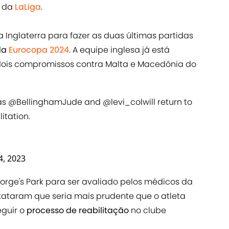
a da
LaLiga
.
Inglaterra para fazer as duas últimas partidas
 da
Eurocopa 2024
. A equipe inglesa já está
 dois compromissos contra Malta e Macedônia do
as
@BellinghamJude
and
@levi_colwill
return to
litation.
, 2023
rge's Park para ser avaliado pelos médicos da
tataram que seria mais prudente que o atleta
eguir o
processo de reabilitação
no clube