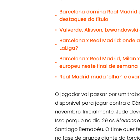
Barcelona domina Real Madrid 
•
destaques do título
Valverde, Alisson, Lewandowski
•
Barcelona x Real Madrid: onde as
•
LaLiga?
Barcelona x Real Madrid, Milan x
•
europeu neste final de semana
Real Madrid muda ‘olhar’ e avan
•
O jogador vai passar por um trab
disponível para jogar contra o
Cád
novembro
. Inicialmente, Jude de
Isso porque no dia 29 os
Blancos
e
Santiago Bernabéu. O time quer f
na fase de grupos diante da torci