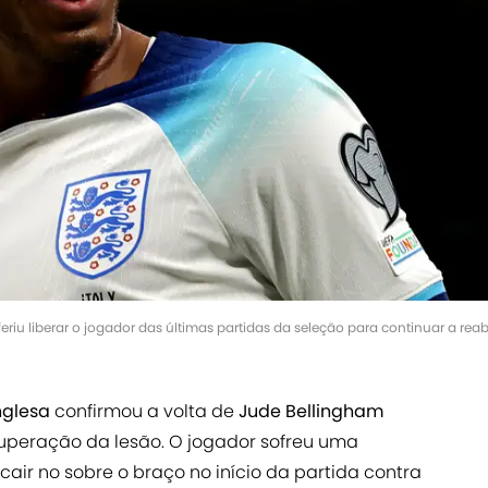
eferiu liberar o jogador das últimas partidas da seleção para continuar a r
nglesa
confirmou a volta de
Jude Bellingham
uperação da lesão. O jogador sofreu uma
ir no sobre o braço no início da partida contra