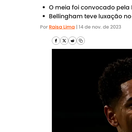
O meia foi convocado pela 
Bellingham teve luxação no
Por
Raisa Lima
|
14 de nov. de 2023