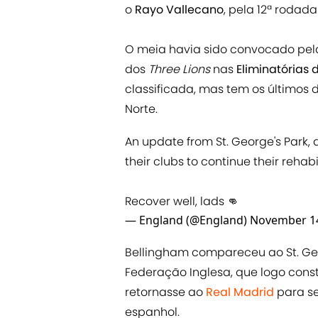
o
Rayo Vallecano
, pela 12ª rodad
O meia havia sido convocado pela 
dos
Three Lions
nas
Eliminatórias
classificada, mas tem os últimos
Norte.
An update from St. George's Park, 
their clubs to continue their rehabi
Recover well, lads 👊
— England (@England)
November 14
Bellingham compareceu ao St. Geo
Federação Inglesa, que logo cons
retornasse ao
Real Madrid
para s
espanhol.