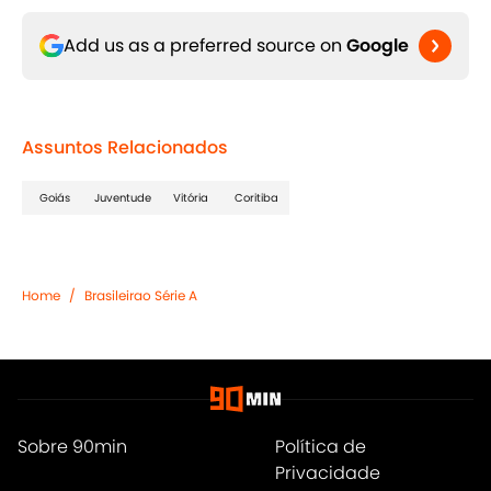
Add us as a preferred source on
Google
Assuntos Relacionados
Goiás
Juventude
Vitória
Coritiba
Home
/
Brasileirao Série A
Sobre 90min
Política de
Privacidade