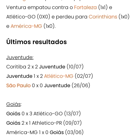
Ventura empatou contra o
Fortaleza
(1x1) e
Atlético-GO (0X0) e perdeu para
Corinthians
(1x0)
e
América-MG
(1x0).
Últimos resultados
Juventude:
Coritiba 2 x 2
Juventude
(10/07)
Juventude
1 x 2
Atlético-MG
(02/07)
São Paulo
0 x 0
Juventude
(26/06)
Goiás
:
Goiás
0 x 3 Atlético-GO (13/07)
Goiás
2 x 1 Athletico-PR (09/07)
América-MG 1 x 0
Goiás
(03/06)