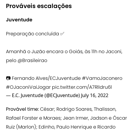
Prováveis escalações
Juventude
Preparação concluída ✅
Amanhã o Juzão encara o Goiás, às 11h no Jaconi,
pelo
@Brasileirao
📷 Fernando Alves/ECJuventude
#VamoJaconero
#OJaconiVaiJogar
pic.twitter.com/A7RlIdru6l
— E.C. Juventude (@ECJuventude)
July 16, 2022
Provável time:
César; Rodrigo Soares, Thalisson,
Rafael Forster e Moraes; Jean Irmer, Jadson e Óscar
Ruiz (Marlon); Edinho, Paulo Henrique e Ricardo