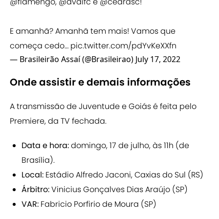
@flamengo
,
@avaifc
e
@cearasc
!
E amanhã? Amanhã tem mais! Vamos que
começa cedo…
pic.twitter.com/pdYvKeXXfn
— Brasileirão Assaí (@Brasileirao)
July 17, 2022
Onde assistir e demais informações
A transmissão de Juventude e Goiás é feita pelo
Premiere, da TV fechada.
Data e hora:
domingo, 17 de julho, às 11h (de
Brasília).
Local:
Estádio Alfredo Jaconi, Caxias do Sul (RS)
Árbitro:
Vinicius Gonçalves Dias Araújo (SP)
VAR:
Fabricio Porfirio de Moura (SP)