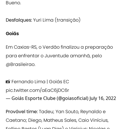
Bueno.
Desfalques:
Yuri Lima (transição)
Goiás
Em Caxias-RS, o Verdão finalizou a preparação
para enfrentar o Juventude amanhã, pelo
@Brasileirao
.
📸 Fernando Lima | Goiás EC
pic.twitter.com/aEaC6jDC6r
— Goiás Esporte Clube (@goiasoficial)
July 16, 2022
Provável time:
Tadeu; Yan Souto, Reynaldo e
Caetano; Diego, Matheus Sales, Caio Vinícius,
Fellipe Bastos (Luan Dias) e Vinícius; Nicolas e