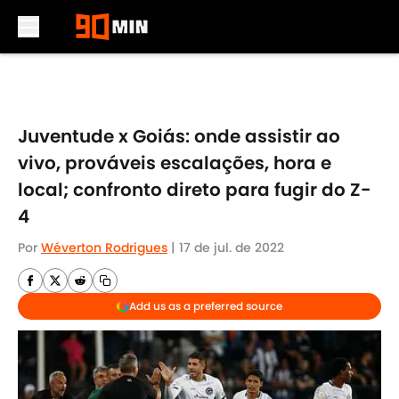
Skip to main content
Juventude x Goiás: onde assistir ao
vivo, prováveis escalações, hora e
local; confronto direto para fugir do Z-
4
Por
Wéverton Rodrigues
|
17 de jul. de 2022
Add us as a preferred source