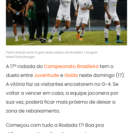
Pedro Raúl já soma 8 gols nessa edição de Brasileiro | Wagner
Meier/GettyImages
A 17ª rodada do
Campeonato Brasileiro
tem o
duelo entre
Juventude
e
Goiás
neste domingo (17).
A vitória faz os visitantes encostarem no G-4. Se
voltar a vencer em casa, a equipe jaconera por
sua vez, poderá ficar mais próximo de deixar a
zona de rebaixamento.
Começou com tudo a Rodada 17! Boa pra