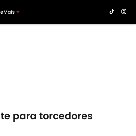
ue
Mais
te para torcedores