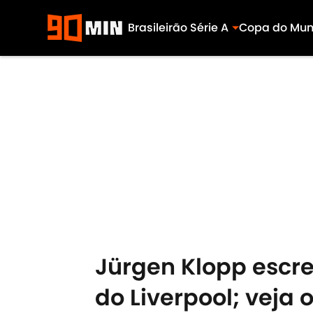
Brasileirão Série A
Copa do Mu
Skip to main content
Jürgen Klopp escr
do Liverpool; veja