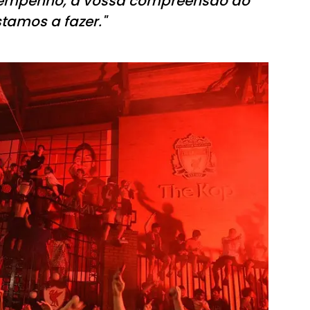
so empenho, a vossa compreensão do
stamos a fazer."