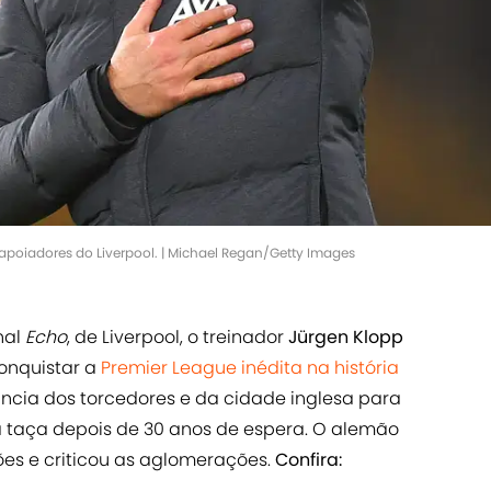
 apoiadores do Liverpool. | Michael Regan/Getty Images
nal
Echo
, de Liverpool, o treinador
Jürgen Klopp
onquistar a
Premier League inédita na história
ncia dos torcedores e da cidade inglesa para
a taça depois de 30 anos de espera. O alemão
es e criticou as aglomerações.
Confira: