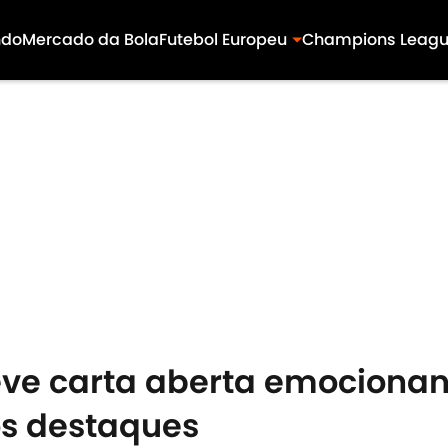
ndo
Mercado da Bola
Futebol Europeu
Champions Leag
eve carta aberta emocionan
 os destaques