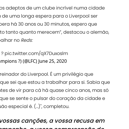
 os adeptos de um clube incrível numa cidade
fim de uma longa espera para o Liverpool ser
era há 30 anos ou 30 minutos, espero que
to tanto quanto merecem”, destacou o alemão,
balhar no
Reds:
 ?
pic.twitter.com/qX7Duxoslm
ampions ?) (@LFC)
June 25, 2020
reinador do Liverpool. É um privilégio que
que sei que estou a trabalhar para si. Sabia que
ntes de vir para cá há quase cinco anos, mas só
ue se sente o pulsar do coração da cidade e
o especial é. (…)", completou.
 vossas canções, a vossa recusa em