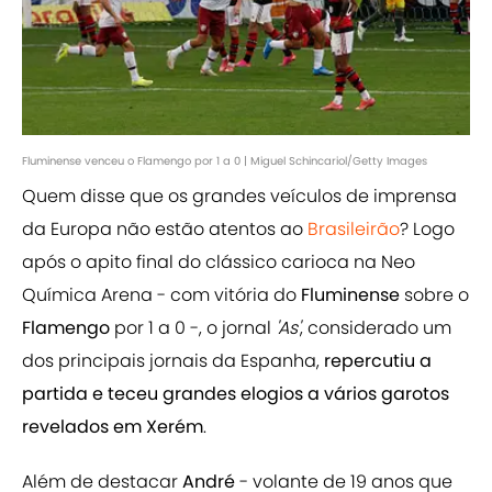
Fluminense venceu o Flamengo por 1 a 0 | Miguel Schincariol/Getty Images
Quem disse que os grandes veículos de imprensa
da Europa não estão atentos ao
Brasileirão
? Logo
após o apito final do clássico carioca na Neo
Química Arena - com vitória do
Fluminense
sobre o
Flamengo
por 1 a 0 -, o jornal
'As'
, considerado um
dos principais jornais da Espanha,
repercutiu a
partida e teceu grandes elogios a vários garotos
revelados em Xerém
.
Além de destacar
André
- volante de 19 anos que