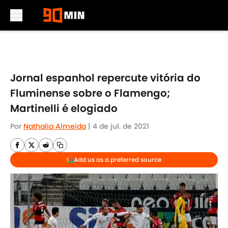
Skip to main content
Jornal espanhol repercute vitória do
Fluminense sobre o Flamengo;
Martinelli é elogiado
Por
Nathalia Almeida
|
4 de jul. de 2021
Add us as a preferred source