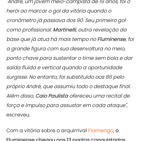
"André, um jovem meio-campista de 19 anos, foi o
herói ao marcar o gol da vitória quando o
cronômetro já passava dos 90. Seu primeiro gol
como profissional.
Martinelli
, outra revelação da
base que já atua há mais tempo no
Fluminense
, foi
a grande figura com sua desenvoltura no meio,
ponto chave para sustentar o time sem bola e dar
saída fluída e vertical quando a oportunidade
surgisse. No entanto, foi substituído aos 86 pelo
próprio André, que assumiu todo o destaque final.
Além disso,
Caio Paulista
ofereceu uma recital de
força e impulso para assustar em cada ataque"
,
escreveu.
Com a vitória sobre o arquirrival
Flamengo
,
o
Fluminense chegou aos 13 pontos conquistados
,