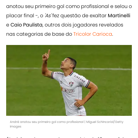
anotou seu primeiro gol como profissional e selou o
placar final -, o
'As'
fez questão de exaltar
Martinelli
e
Caio Paulista
, outros dois jogadores revelados
nas categorias de base do
Tricolor Carioca
.
André anotou seu primeiro gol como profissional | Miguel Schincariol/Getty
Images