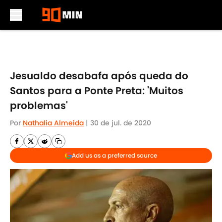
Skip to main content
Jesualdo desabafa após queda do
Santos para a Ponte Preta: 'Muitos
problemas'
Por
Nathalia Almeida
|
30 de jul. de 2020
Add us as a preferred source