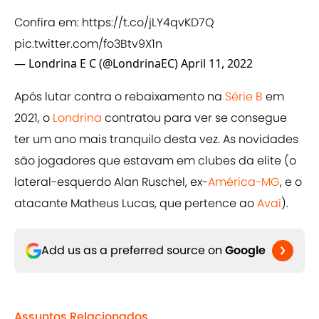
Confira em:
https://t.co/jLY4qvKD7Q
pic.twitter.com/fo3Btv9X1n
— Londrina E C (@LondrinaEC)
April 11, 2022
Após lutar contra o rebaixamento na
Série B
em
2021, o
Londrina
contratou para ver se consegue
ter um ano mais tranquilo desta vez. As novidades
são jogadores que estavam em clubes da elite (o
lateral-esquerdo Alan Ruschel, ex-
América-MG
, e o
atacante Matheus Lucas, que pertence ao
Avaí
).
Add us as a preferred source on
Google
Assuntos Relacionados