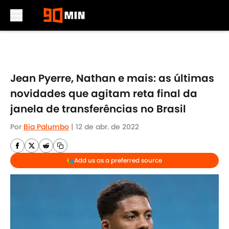
Skip to main content
Jean Pyerre, Nathan e mais: as últimas
novidades que agitam reta final da
janela de transferências no Brasil
Por
Bia Palumbo
|
12 de abr. de 2022
Add us as a preferred source