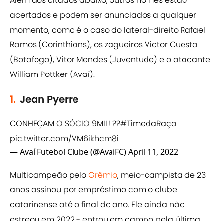
Além dos citados abaixo, outros nomes estão
acertados e podem ser anunciados a qualquer
momento, como é o caso do lateral-direito Rafael
Ramos (Corinthians), os zagueiros Victor Cuesta
(Botafogo), Vitor Mendes (Juventude) e o atacante
William Pottker (Avaí).
1.
Jean Pyerre
CONHEÇAM O SÓCIO 9MIL! ??
#TimedaRaça
pic.twitter.com/VM6ikhcm8i
— Avaí Futebol Clube (@AvaiFC)
April 11, 2022
Multicampeão pelo
Grêmio
, meio-campista de 23
anos assinou por empréstimo com o clube
catarinense até o final do ano. Ele ainda não
estreou em 2022 - entrou em campo pela última