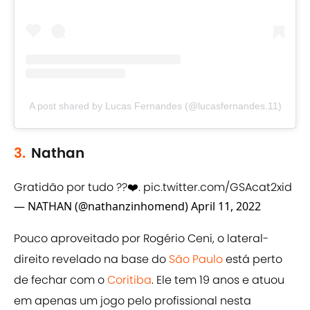
A post shared by Lucas Fernandes (@lucasfernandes.11)
3.
Nathan
Gratidão por tudo ??❤️.
pic.twitter.com/GSAcat2xid
— NATHAN (@nathanzinhomend)
April 11, 2022
Pouco aproveitado por Rogério Ceni, o lateral-
direito revelado na base do
São Paulo
está perto
de fechar com o
Coritiba
. Ele tem 19 anos e atuou
em apenas um jogo pelo profissional nesta