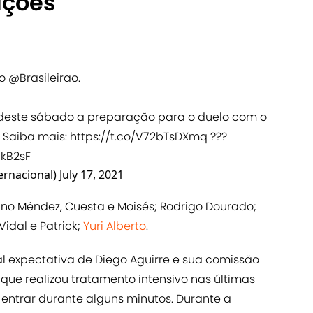
ações
lo
@Brasileirao
.
 deste sábado a preparação para o duelo com o
. Saiba mais:
https://t.co/V72bTsDXmq
???
0kB2sF
ernacional)
July 17, 2021
Bruno Méndez, Cuesta e Moisés; Rodrigo Dourado;
Vidal e Patrick;
Yuri Alberto
.
pal expectativa de Diego Aguirre e sua comissão
 que realizou tratamento intensivo nas últimas
entrar durante alguns minutos. Durante a