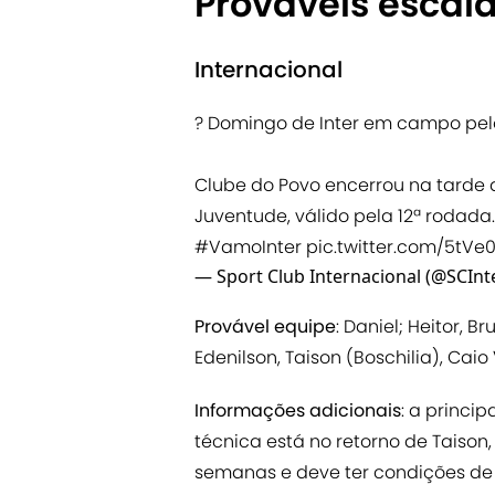
Prováveis escal
Internacional
? Domingo de Inter em campo pe
Clube do Povo encerrou na tarde
Juventude, válido pela 12ª rodada
#VamoInter
pic.twitter.com/5tVe
— Sport Club Internacional (@SCInt
Provável equipe
: Daniel; Heitor, 
Edenilson, Taison (Boschilia), Caio 
Informações adicionais
: a princi
técnica está no retorno de Taison,
semanas e deve ter condições de 