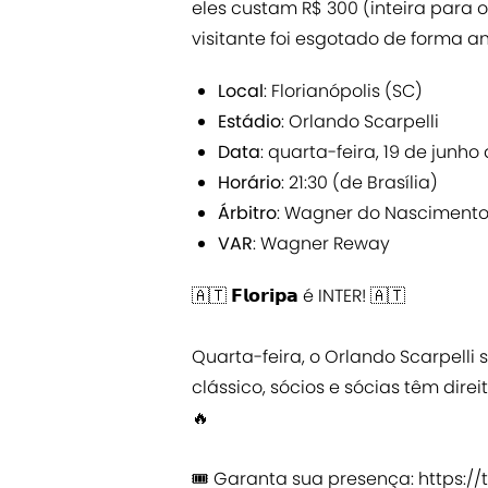
eles custam R$ 300 (inteira para o
visitante foi esgotado de forma a
Local
: Florianópolis (SC)
Estádio
: Orlando Scarpelli
Data
: quarta-feira, 19 de junho
Horário
: 21:30 (de Brasília)
Árbitro
: Wagner do Nasciment
VAR
: Wagner Reway
🇦🇹 𝗙𝗹𝗼𝗿𝗶𝗽𝗮 é INTER! 🇦🇹
Quarta-feira, o Orlando Scarpelli 
clássico, sócios e sócias têm direito
🔥
🎟️ Garanta sua presença:
https://