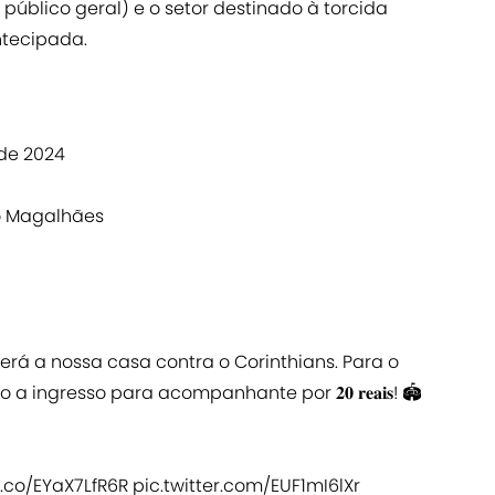
 público geral) e o setor destinado à torcida
ntecipada.
 de 2024
o Magalhães
será a nossa casa contra o Corinthians. Para o
 a ingresso para acompanhante por 𝟐𝟎 𝐫𝐞𝐚𝐢𝐬! 🏟️
t.co/EYaX7LfR6R
pic.twitter.com/EUF1mI6lXr