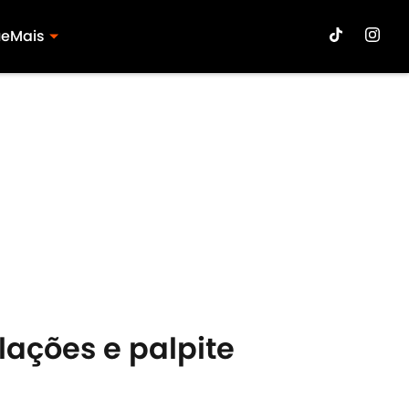
ue
Mais
alações e palpite