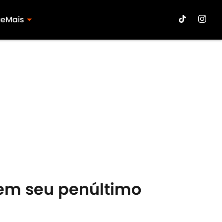
ue
Mais
 em seu penúltimo