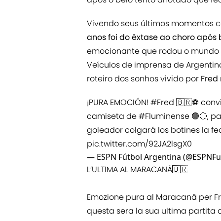
Vivendo seus últimos momentos co
anos foi do êxtase ao choro após 
emocionante que rodou o mundo do
Veículos de imprensa de Argentina,
roteiro dos sonhos vivido por
Fred
¡PURA EMOCIÓN!
#Fred
🇧🇷⚽ convir
camiseta de
#Fluminense
🟢🔴, p
goleador colgará los botines la f
pic.twitter.com/92JA2lsgX0
— ESPN Fútbol Argentina (@ESPNFu
L’ULTIMA AL MARACANÃ🇧🇷
Emozione pura al Maracanã per Fr
questa sera la sua ultima partita da