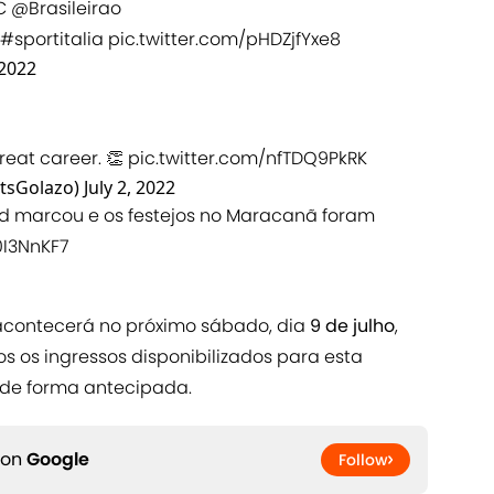
C
@Brasileirao
#sportitalia
pic.twitter.com/pHDZjfYxe8
 2022
reat career. 👏
pic.twitter.com/nfTDQ9PkRK
tsGolazo)
July 2, 2022
red marcou e os festejos no Maracanã foram
0I3NnKF7
d acontecerá no próximo sábado, dia
9 de julho
,
 os ingressos disponibilizados para esta
 de forma antecipada.
 on
Google
Follow