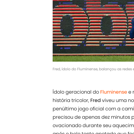
Fred, ídolo do Fluminense, balançou as rede
Ídolo geracional do
Fluminense
e 
história tricolor,
Fred
viveu uma noi
penúltimo jogo oficial com a cami
precisou de apenas dez minutos p
ovacionado durante seu aquecime
após o belo tento anotado que f