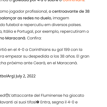
mo jogador profissional,
o centroavante de 38
balançar as redes no duelo
, imagem
 futebol e repercutiu em diversos países.
 Itália e Portugal, por exemplo, repercutiram o
 no Maracanã
. Confira:
tió en el 4-0 a Corinthians su gol 199 con la
ara empezar su despedida a los 38 años. El gran
echa próxima ante Ceará, en el Maracaná.
tbolArg)
July 2, 2022
ed🥺L’attaccante del Fluminense ha giocato
vanti ai suoi tifosi⚽️ Entra, segna il 4-0 e