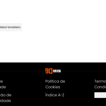
tebol brasileiro
de
Política de
Termo
ade
Cookies
Condi
ção de
Índice A-Z
Cookie
lidade