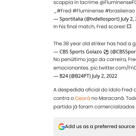
scoppia in lacrime
@FluminenseF
_
#Fred
#Fluminense
#brasileirao
— Sportitalia (@tvdellosport)
July 2,
In his final match, Fred scores! 💥
The 38 year old striker has had a g
— CBS Sports Golazo ⚽️ (@CBSSpor
No penúltimo jogo da carreira, F
emocionantes.
pic.twitter.com/Fn
— B24 (@B24PT)
July 2, 2022
A despedida oficial do ídolo Fre
contra o
Ceará
no Maracanã. Todos
partida já foram comercializados
Add us as a preferred source