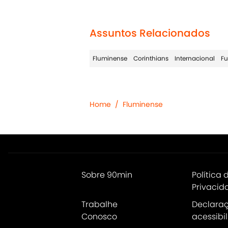
Assuntos Relacionados
Fluminense
Corinthians
Internacional
Fu
Home
/
Fluminense
Sobre 90min
Política 
Privacid
Trabalhe
Declara
Conosco
acessibi