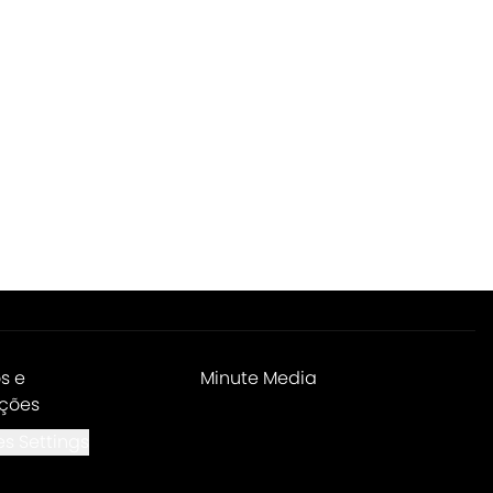
s e
Minute Media
ções
s Settings