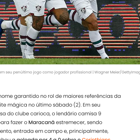
s em seu penúltimo jogo como jogador profissional | Wagner Meier/GettyIma
nome garantido no rol de maiores referências da
te mágica no último sábado (2). Em seu
sa do clube carioca, o lendário camisa 9
ara fazer o
Maracanã
estremecer, sendo
nto, entrada em campo e, principalmente,
echou a
goleada por 4 a 0 sobre o
Corinthians
.