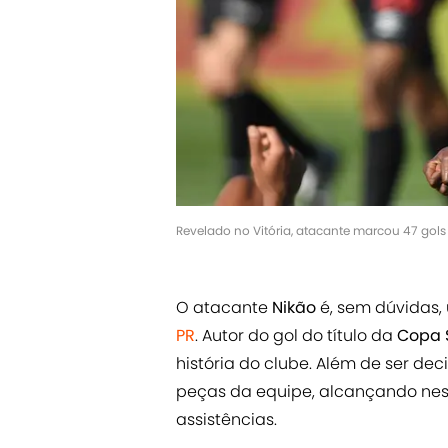
Revelado no Vitória, atacante marcou 47 gol
O atacante
Nikão
é, sem dúvidas,
PR
. Autor do gol do título da
Copa 
história do clube. Além de ser dec
peças da equipe, alcançando nest
assistências.