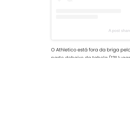
A post shar
O Athletico está fora da briga pel
parte debaixo da tabela (13º luga
pode levantar mais uma taça nest
equipe encara o
Atlético-MG
na f
Add us as a preferred source
Assuntos Relacionados