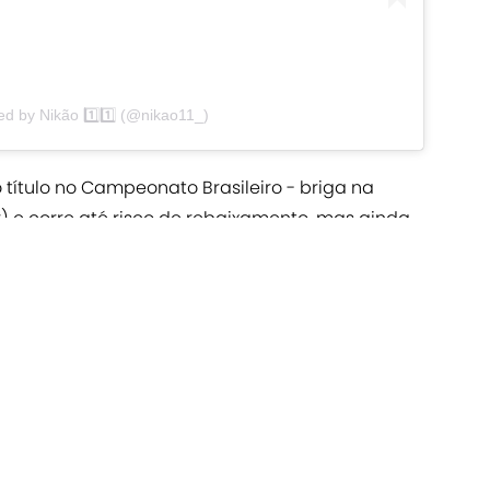
ed by Nikão 1️⃣1️⃣ (@nikao11_)
o título no Campeonato Brasileiro - briga na
r) e corre até risco de rebaixamento, mas ainda
a temporada. Nos dias 12 e 15 de dezembro a
inal da
Copa do Brasil
.
 on
Google
Follow