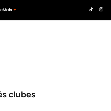
ue
Mais
ês clubes