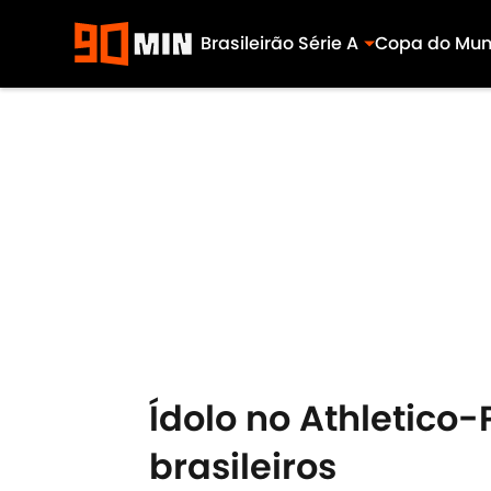
Brasileirão Série A
Copa do Mu
Skip to main content
Ídolo no Athletico-
brasileiros