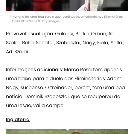
A Hungria fez uma boa Euro e quer continua incomodando nas Eliminatórias.
| ATTILA KISBENEDEK/Getty Images
Provável escalação:
Gulacsi; Botka, Orban, At.
Szalai; Bolla, Schafer, Szoboszlai, Nagy, Fiola; Sallai,
Ad. Szalai.
Informações adicionais:
Marco Rossi tem apenas
uma baixa para o duelo das Eliminatórias: Adam
Nagy, suspenso. O treinador, porém, tem uma boa
notícia: Dominik Szoboszlai, que se recuperou de
uma lesão, vai a campo.
Inglaterra