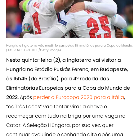
Hungria e Inglaterra vão medir forças pelas Eliminatórias para a Copa do Mundo.
| LAURENCE GRIFFITHS/Getty Images
Nesta quinta-feira (2), a Inglaterra vai visitar a
Hungria no Estádio Puskás Ferenc, em Budapeste,
às 15h45 (de Brasília), pela 4ª rodada das
Eliminatórias Europeias para a Copa do Mundo de
2022.
Após
perder a Eurocopa 2020 para a Itália
,
“os Três Leões” vão tentar virar a chave e
recomeçar com tudo na briga por uma vaga no
Catar. A Seleção Húngara, por sua vez, quer
continuar evoluindo e sonhando alto após uma