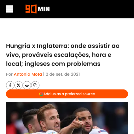
Skip to main content
Hungria x Inglaterra: onde assistir ao
vivo, prováveis escalações, hora e
local; ingleses com problemas
Por
Antonio Mota
|
2 de set. de 2021
Add us as a preferred source