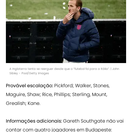
A Inglaterra tenta se reerguer desde que o “futebol foi para a Itália”. | John
Sibley - Pool/Getty Images
Provável escalação:
Pickford; Walker, Stones,
Maguire, Shaw; Rice, Phillips; Sterling, Mount,
Grealish; Kane.
Informações adicionais:
Gareth Southgate não vai
contar com quatro jogadores em Budapeste: