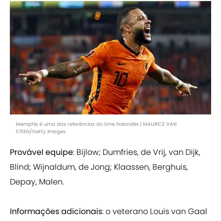
Memphis é uma das referências do time holandês | MAURICE VAN
STEEN/Getty Images
Provável equipe
: Bijlow; Dumfries, de Vrij, van Dijk,
Blind; Wijnaldum, de Jong; Klaassen, Berghuis,
Depay, Malen.
Informações adicionais
: o veterano Louis van Gaal