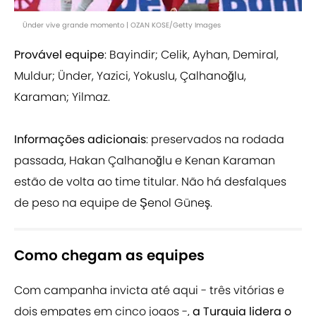
Ünder vive grande momento | OZAN KOSE/Getty Images
Provável equipe
: Bayindir; Celik, Ayhan, Demiral,
Muldur; Ünder, Yazici, Yokuslu, Çalhanoğlu,
Karaman; Yilmaz.
Informações adicionais
: preservados na rodada
passada, Hakan Çalhanoğlu e Kenan Karaman
estão de volta ao time titular. Não há desfalques
de peso na equipe de Şenol Güneş.
Como chegam as equipes
Com campanha invicta até aqui - três vitórias e
dois empates em cinco jogos -,
a Turquia lidera o