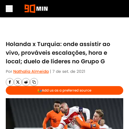
Skip to main content
Holanda x Turquia: onde assistir ao
vivo, prováveis escalações, hora e
local; duelo de líderes no Grupo G
Por
Nathalia Almeida
|
7 de set. de 2021
Add us as a preferred source