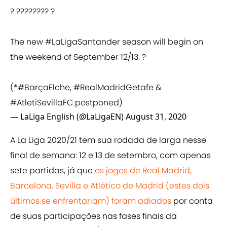
? ???????? ?
The new
#LaLigaSantander
season will begin on
the weekend of September 12/13. ?
(*
#BarçaElche
,
#RealMadridGetafe
&
#AtletiSevillaFC
postponed)
— LaLiga English (@LaLigaEN)
August 31, 2020
A La Liga 2020/21 tem sua rodada de larga nesse
final de semana: 12 e 13 de setembro, com apenas
sete partidas, já que
os jogos de Real Madrid,
Barcelona, Sevilla e Atlético de Madrid (estes dois
últimos se enfrentariam) foram adiados
por conta
de suas participações nas fases finais da