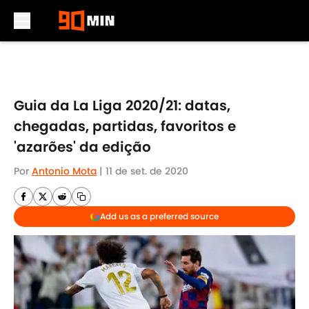
Skip to main content
Guia da La Liga 2020/21: datas,
chegadas, partidas, favoritos e
'azarões' da edição
Por
Antonio Mota
|
11 de set. de 2020
Add us as a preferred source