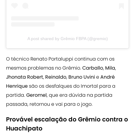
A post shared by Grêmio FBPA (@gremio)
O técnico Renato Portaluppi continua com os
mesmos problemas no Grêmio.
Carballo
,
Mila
,
Jhonata Robert
,
Reinaldo
,
Bruno Uvini
e
André
Henrique
são os desfalques do Imortal para a
partida.
Geromel
, que era dúvida na partida
passada, retornou e vai para o jogo.
Provável escalação do Grêmio contra o
Huachipato