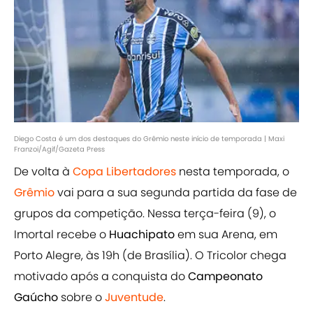
Diego Costa é um dos destaques do Grêmio neste início de temporada | Maxi
Franzoi/Agif/Gazeta Press
De volta à
Copa Libertadores
nesta temporada, o
Grêmio
vai para a sua segunda partida da fase de
grupos da competição. Nessa terça-feira (9), o
Imortal recebe o
Huachipato
em sua Arena, em
Porto Alegre, às 19h (de Brasília). O Tricolor chega
motivado após a conquista do
Campeonato
Gaúcho
sobre o
Juventude
.