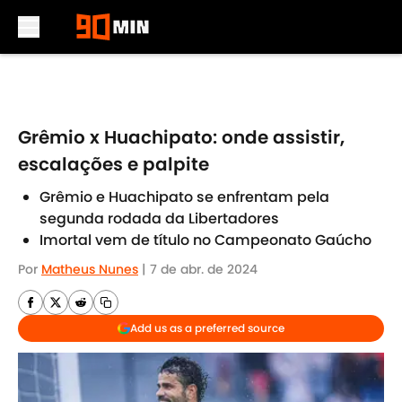
Skip to main content
Grêmio x Huachipato: onde assistir,
escalações e palpite
Grêmio e Huachipato se enfrentam pela
segunda rodada da Libertadores
Imortal vem de título no Campeonato Gaúcho
Por
Matheus Nunes
|
7 de abr. de 2024
Add us as a preferred source