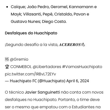
Caíque; João Pedro, Geromel, Kannamann e
Mayk; Villasanti, Pepê, Cristaldo, Pavon e
Gustavo Nunes; Diego Costa.
Desfalques do Huachipato
¡Segundo desafío a la vista, 𝑨𝑪𝑬𝑹𝑬𝑹𝑶𝑺!💪
🆚
@Gremio
🏆 CONMEBOL
@Libertadores
#VamosHuachipato
pic.twitter.com/lRBvL72EYv
— Huachipato FC (@Huachipato)
April 6, 2024
O técnico
Javier Sanguinetti
não conta com novos
desfalques no Huachipato. Portanto, o time deve
ser o mesmo que empatou com o Estudiantes na