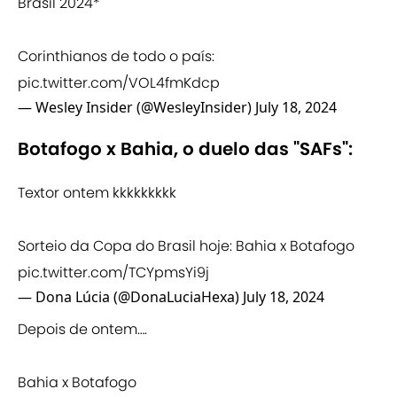
Brasil 2024*
Corinthianos de todo o país:
pic.twitter.com/VOL4fmKdcp
— Wesley Insider (@WesleyInsider)
July 18, 2024
Botafogo x Bahia, o duelo das "SAFs":
Textor ontem kkkkkkkkk
Sorteio da Copa do Brasil hoje: Bahia x Botafogo
pic.twitter.com/TCYpmsYi9j
— Dona Lúcia (@DonaLuciaHexa)
July 18, 2024
Depois de ontem….
Bahia x Botafogo