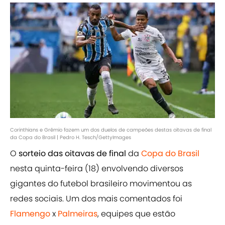
Corinthians e Grêmio fazem um dos duelos de campeões destas oitavas de final
da Copa do Brasil | Pedro H. Tesch/GettyImages
O
sorteio das oitavas de final
da
Copa do Brasil
nesta quinta-feira (18) envolvendo diversos
gigantes do futebol brasileiro movimentou as
redes sociais. Um dos mais comentados foi
Flamengo
x
Palmeiras
, equipes que estão