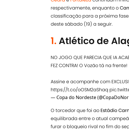
respectivamente, enquanto o
Cam
classificação para a próxima fase.
deste sábado (19) a seguir.
1.
Atlético de Ala
NO JOGO QUE PARECIA QUE IA ACAB
FEZ CONTRA! O Vozão tá na frente!
Assine e acompanhe com EXCLUS
https://t.co/oOSM2aShaq
pic.twit
— Copa do Nordeste (@CopaDoNor
O torcedor que foi ao
Estádio Car
equilibrada entre o atual campeão
furar o bloqueio rival no fim do 