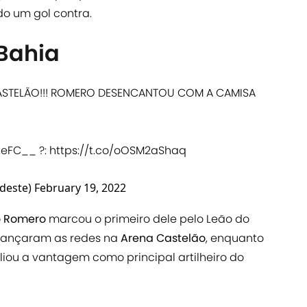
o um gol contra.
 Bahia
TELÃO!!! ROMERO DESENCANTOU COM A CAMISA
teFC__
?:
https://t.co/oOSM2aShaq
deste)
February 19, 2022
io Romero
marcou o primeiro dele pelo Leão do
lançaram as redes na
Arena Castelão
, enquanto
iou a vantagem como principal artilheiro do