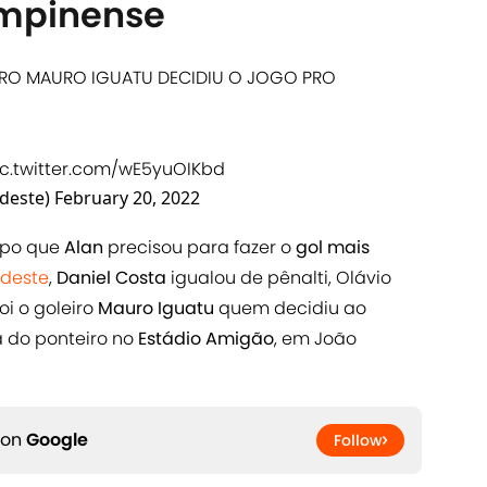
ampinense
EIRO MAURO IGUATU DECIDIU O JOGO PRO
ic.twitter.com/wE5yuOIKbd
deste)
February 20, 2022
empo que
Alan
precisou para fazer o
gol mais
deste
,
Daniel Costa
igualou de pênalti, Olávio
i o goleiro
Mauro Iguatu
quem decidiu ao
a do ponteiro no
Estádio Amigão
, em João
 on
Google
Follow