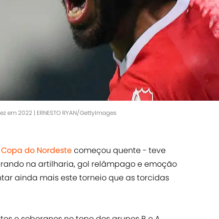
 vez em 2022 | ERNESTO RYAN/GettyImages
a
Copa do Nordeste
começou quente - teve
arando na artilharia, gol relâmpago e emoção
ntar ainda mais este torneio que as torcidas
tos e soberanos no topo dos grupos B e A,