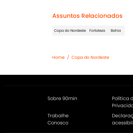
Assuntos Relacionados
Copa do Nordeste
Fortaleza
Bahia
Home
/
Copa do Nordeste
Sobre 90min
Política 
Privacid
Trabalhe
Declara
Conosco
acessibi