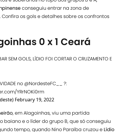
pinense
conseguiu entrar na zona de
 Confira os gols e detalhes sobre os confrontos
goinhas 0 x 1 Ceará
AR SEM GOLS, LÍDIO FOI CORTAR O CRUZAMENTO E
IVIDADE no
@NordesteFC__
?:
ter.com/YRrNOKi0rm
deste)
February 19, 2022
neirão
, em Alagoinhas, viu uma partida
 baiano e o líder do grupo B, que só conseguiu
segundo tempo, quando Nino Paraíba cruzou e
Lídio