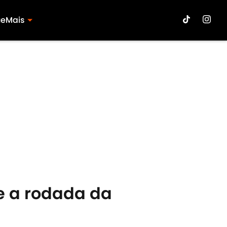
ue
Mais
re a rodada da