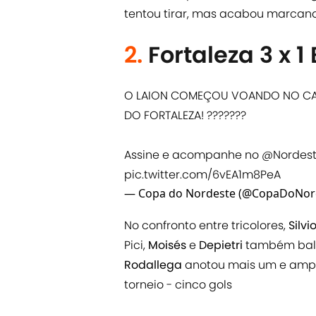
tentou tirar, mas acabou marcand
2.
Fortaleza 3 x 1
O LAION COMEÇOU VOANDO NO CAS
DO FORTALEZA! ???????
Assine e acompanhe no
@Nordes
pic.twitter.com/6vEA1m8PeA
— Copa do Nordeste (@CopaDoNor
No confronto entre tricolores,
Silv
Pici,
Moisés
e
Depietri
também
ba
Rodallega
anotou mais um e ampl
torneio - cinco gols