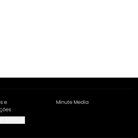
s e
Minute Media
ções
s Settings