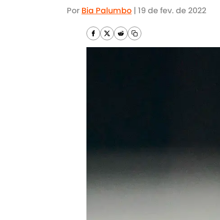
Por
Bia Palumbo
|
19 de fev. de 2022