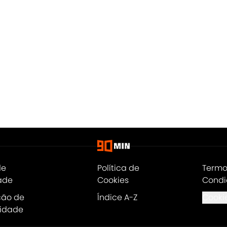
de
Política de
Termo
ade
Cookies
Condi
ção de
Índice A-Z
Cookie
lidade