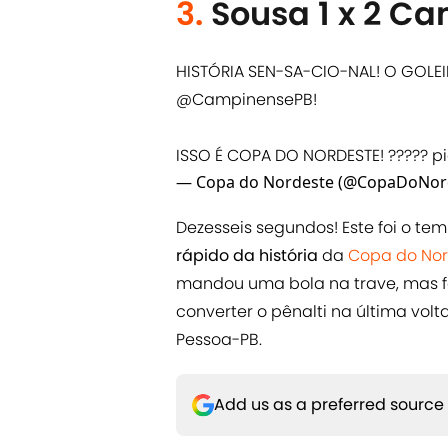
3.
Sousa 1 x 2 C
HISTÓRIA SEN-SA-CIO-NAL! O GOL
@CampinensePB
!
ISSO É COPA DO NORDESTE! ?????
p
— Copa do Nordeste (@CopaDoNor
Dezesseis segundos! Este foi o t
rápido da história
da
Copa do Nor
mandou uma bola na trave, mas fo
converter o pênalti na última volt
Pessoa-PB.
Add us as a preferred source