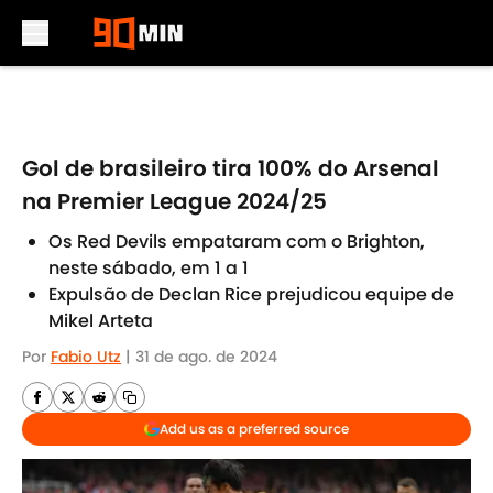
Skip to main content
Gol de brasileiro tira 100% do Arsenal
na Premier League 2024/25
Os Red Devils empataram com o Brighton,
neste sábado, em 1 a 1
Expulsão de Declan Rice prejudicou equipe de
Mikel Arteta
Por
Fabio Utz
|
31 de ago. de 2024
Add us as a preferred source