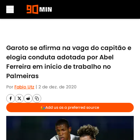
Skip to main content
Garoto se afirma na vaga do capitão e
elogia conduta adotada por Abel
Ferreira em início de trabalho no
Palmeiras
Por
Fabio Utz
|
2 de dez. de 2020
Add us as a preferred source