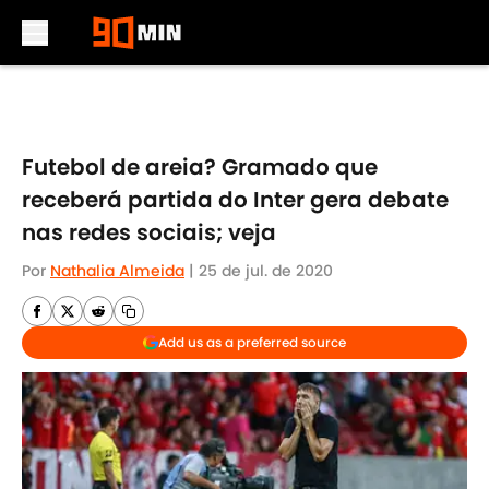
Skip to main content
Futebol de areia? Gramado que
receberá partida do Inter gera debate
nas redes sociais; veja
Por
Nathalia Almeida
|
25 de jul. de 2020
Add us as a preferred source