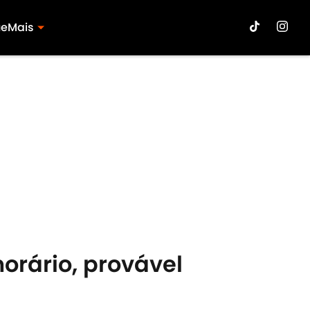
ue
Mais
horário, provável