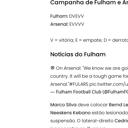
Campanha de Fulham e Ars
Fulham:
DVEVV
Arsenal:
EVVVV
V = vitória; E = empate; D = derrot
Notícias do Fulham
💬 On Arsenal: "We know we are goi
country. It will be a tough game for
Arsenal."
#FULARS
pic.twitter.com
— Fulham Football Club (@FulhamF
Marco Silva
deve colocar
Bernd L
Neeskens Kebano
estão lesionad
suspensão. O lateral-direito
Cedri