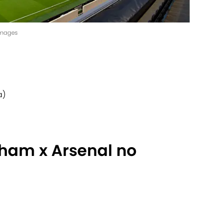
Images
a)
lham x Arsenal no