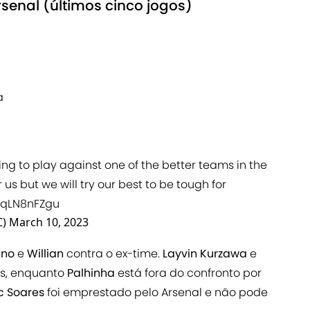
enal (últimos cinco jogos)
a
ng to play against one of the better teams in the
 us but we will try our best to be tough for
/uqLN8nFZgu
C)
March 10, 2023
eno
e
Willian
contra o ex-time.
Layvin Kurzawa
e
os, enquanto
Palhinha
está fora do confronto por
c Soares
foi emprestado pelo Arsenal e não pode