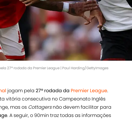
pela 27ª rodada da Premier League | Paul Harding/GettyImages
nal
jogam pela
27ª rodada da
Premier League
.
a vitória consecutiva no Campeonato Inglês
nge, mas os
Cottagers
não devem facilitar para
age
. A seguir, o 90min traz todas as informações