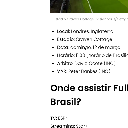
Estádio Craven Cottage | Visionhaus/Getty
Local:
Londres, Inglaterra
Estádio:
Craven Cottage
Data:
domingo, 12 de março
Horário:
11:00 (horário de Brasíli
Árbitro:
David Coote (ING)
VAR:
Peter Bankes (ING)
Onde assistir Fu
Brasil?
TV:
ESPN
Streaming:
Star+