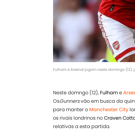
Fulham e Arsenal jogam nesta domingo (12), 
Neste domngo (12),
Fulham
e
Arse
Os
Gunners
vão em busca da quint
para manter o
Manchester City
lo
os rivais londrinos no
Craven Cott
relativas a esta partida.