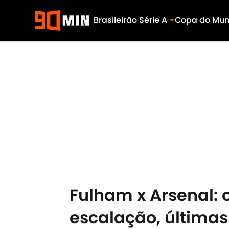
Brasileirão Série A
Copa do Mu
Skip to main content
Fulham x Arsenal: o
escalação, últimas 