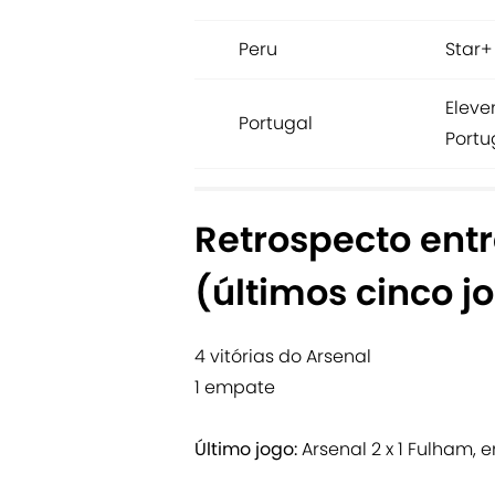
Peru
Star+
Eleve
Portugal
Portu
Retrospecto ent
(últimos cinco j
4 vitórias do Arsenal
1 empate
Último jogo:
Arsenal 2 x 1 Fulham,