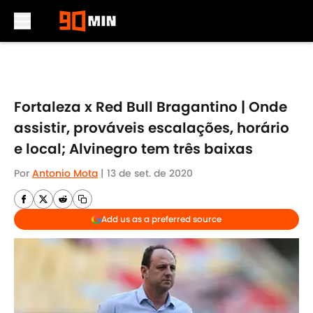
Skip to main content
Fortaleza x Red Bull Bragantino | Onde
assistir, prováveis escalações, horário
e local; Alvinegro tem três baixas
Por
Antonio Mota
|
13 de set. de 2020
Add us as a preferred source