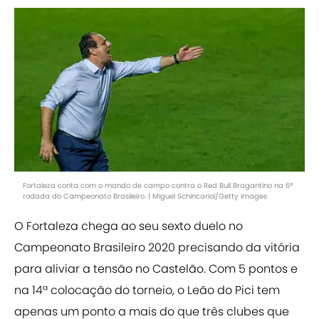
Fortaleza conta com o mando de campo contra o Red Bull Bragantino na 6ª
rodada do Campeonato Brasileiro. | Miguel Schincariol/Getty Images
O Fortaleza chega ao seu sexto duelo no
Campeonato Brasileiro 2020 precisando da vitória
para aliviar a tensão no Castelão. Com 5 pontos e
na 14ª colocação do torneio, o Leão do Pici tem
apenas um ponto a mais do que três clubes que