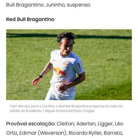
Bull Bragantino: Juninho, suspenso.
Red Bull Bragantino
Com derrota para o Coritiba, o Red Bull Bragantino emperrou no meio da
tabela do Brasileirão. | Miguel Schincariol/Getty Images
Provável escalação:
Cleiton; Aderlan, Ligger, Léo
Ortiz, Edimar (Weverson); Ricardo Ryller, Barreto,