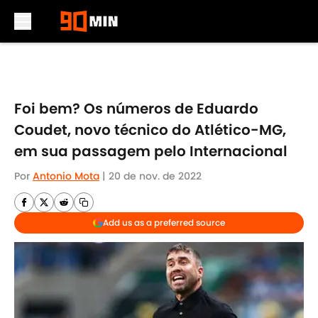
Skip to main content
Foi bem? Os números de Eduardo
Coudet, novo técnico do Atlético-MG,
em sua passagem pelo Internacional
Por
Antonio Mota
|
20 de nov. de 2022
Add us as a preferred source