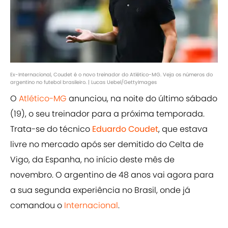
Ex-Internacional, Coudet é o novo treinador do Atlético-MG. Veja os números do
argentino no futebol brasileiro. | Lucas Uebel/GettyImages
O
Atlético-MG
anunciou, na noite do último sábado
(19), o seu treinador para a próxima temporada.
Trata-se do técnico
Eduardo Coudet
, que estava
livre no mercado após ser demitido do Celta de
Vigo, da Espanha, no início deste mês de
novembro. O argentino de 48 anos vai agora para
a sua segunda experiência no Brasil, onde já
comandou o
Internacional
.