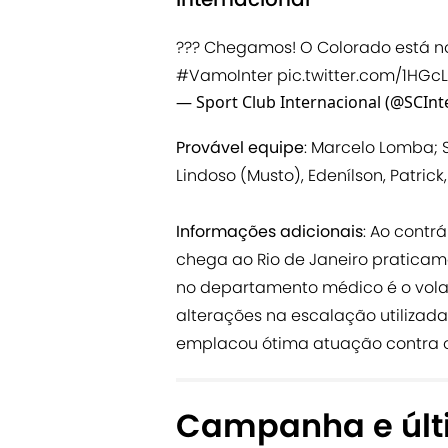
??? Chegamos! O Colorado está no 
#VamoInter
pic.twitter.com/1HGc
— Sport Club Internacional (@SCInt
Provável equipe
: Marcelo Lomba; S
Lindoso (Musto), Edenílson, Patrick
Informações adicionais
: Ao contr
chega ao Rio de Janeiro praticam
no departamento médico é o vol
alterações na escalação utilizad
emplacou ótima atuação contra o
Campanha e últ