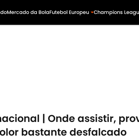
ndo
Mercado da Bola
Futebol Europeu
Champions Leag
acional | Onde assistir, pr
icolor bastante desfalcado