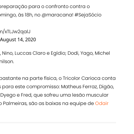
preparação para o confronto contra o
mingo, às 18h, no
@maracana
!
#SejaSócio
om/xTLJw2qalJ
August 14, 2020
ão, Nino, Luccas Claro e Egídio; Dodi, Yago, Michel
ilson.
 bastante na parte física, o Tricolor Carioca conta
 para este compromisso: Matheus Ferraz, Digão,
Dyego e Fred, que sofreu uma lesão muscular
o Palmeiras, são as baixas na equipe de
Odair