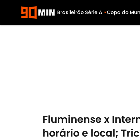
Brasileirão Série A
Copa do Mu
Skip to main content
Fluminense x Intern
horário e local; Tr