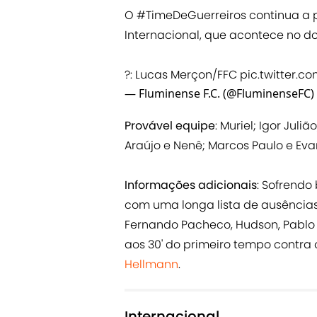
O
#TimeDeGuerreiros
continua a 
Internacional, que acontece no do
?: Lucas Merçon/FFC
pic.twitter.c
— Fluminense F.C. (@FluminenseFC)
Provável equipe
: Muriel; Igor Juli
Araújo e Nenê; Marcos Paulo e Evan
Informações adicionais
: Sofrendo
com uma longa lista de ausências
Fernando Pacheco, Hudson, Pablo 
aos 30' do primeiro tempo contra 
Hellmann
.
Internacional