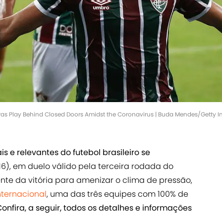
eiras Play Behind Closed Doors Amidst the Coronavirus | Buda Mendes/Getty 
 e relevantes do futebol brasileiro se
16), em duelo válido pela terceira rodada do
nte da vitória para amenizar o clima de pressão,
nternacional
, uma das três equipes com 100% de
onfira, a seguir, todos os detalhes e informações