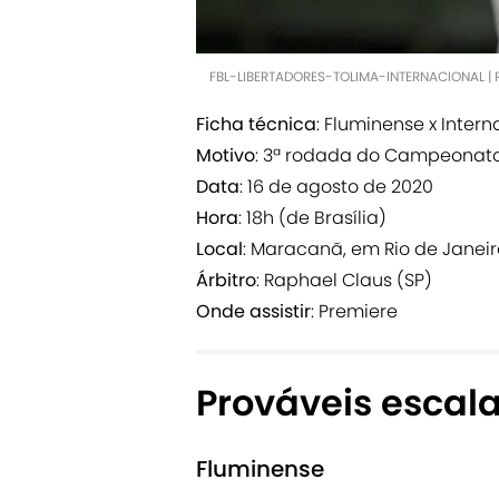
FBL-LIBERTADORES-TOLIMA-INTERNACIONAL | 
Ficha técnica
: Fluminense x Intern
Motivo
: 3ª rodada do Campeonato 
Data
: 16 de agosto de 2020
Hora
: 18h (de Brasília)
Local
: Maracanã, em Rio de Janeir
Árbitro
: Raphael Claus (SP)
Onde assistir
: Premiere
Prováveis escal
Fluminense