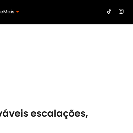
ue
Mais
ováveis escalações,