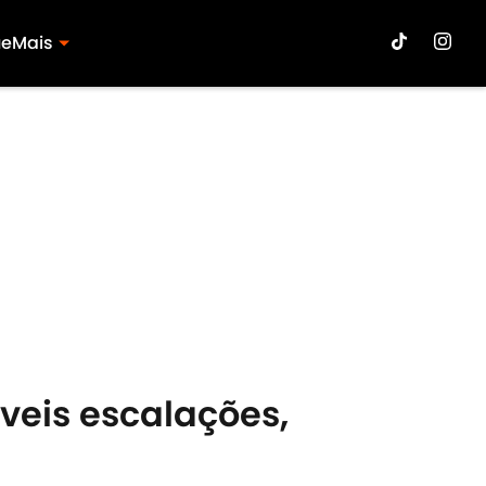
ue
Mais
áveis escalações,