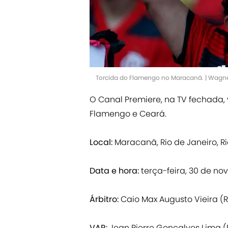
Torcida do Flamengo no Maracanã. | Wagne
O Canal Premiere, na TV fechada, v
Flamengo e Ceará.
Local:
Maracanã, Rio de Janeiro, Ri
Data e hora:
terça-feira, 30 de nov
Árbitro:
Caio Max Augusto Vieira (
VAR:
Jean Pierre Goncalves Lima (