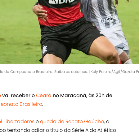
 do Campeonato Brasileiro. Saiba os detalhes. | Kely Pereira/Agif/Gazeta P
o
vai receber o
Ceará
no Maracanã, às 20h de
onato Brasileiro
.
 Libertadores
e
queda de Renato Gaúcho
, o
 tentando adiar o título da Série A do Atlético-