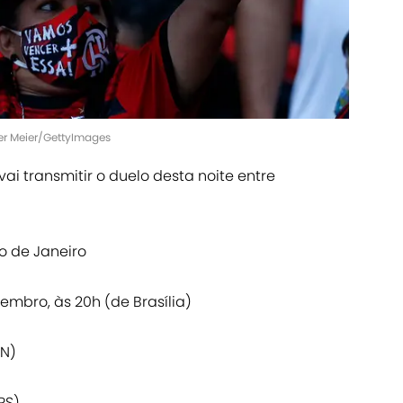
r Meier/GettyImages
ai transmitir o duelo desta noite entre
o de Janeiro
embro, às 20h (de Brasília)
RN)
RS)