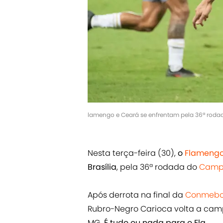
lamengo e Ceará se enfrentam pela 36ª rodada
Nesta terça-feira (30),
o
Flameng
Brasília
, pela 36ª rodada do
Campe
Após derrota na final da
Conmebol
Rubro-Negro Carioca volta a campo
MG.
É tudo ou nada para o Fla
.