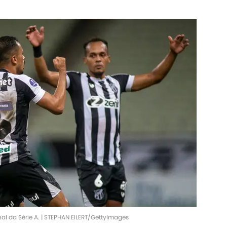
al da Série A. | STEPHAN EILERT/GettyImages