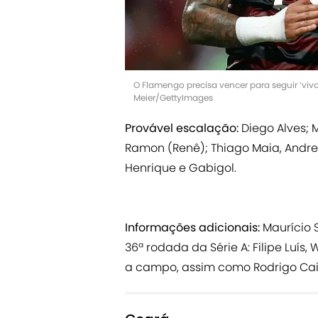
O Flamengo precisa vencer para seguir ‘viv
Meier/GettyImages
Provável escalação:
Diego Alves; 
Ramon (Renê); Thiago Maia, Andreas
Henrique e Gabigol.
Informações adicionais:
Maurício 
36ª rodada da Série A: Filipe Luís,
a campo, assim como Rodrigo Caio