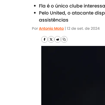
Fla é o único clube intere
Pelo United, o atacante dis
assistências
Por
Antonio Mota
|
12 de set. de 2024