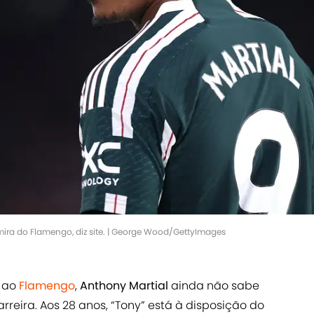
mira do Flamengo, diz site. | George Wood/GettyImages
m ao
Flamengo
,
Anthony Martial
ainda não sabe
rreira. Aos 28 anos, “Tony” está à disposição do