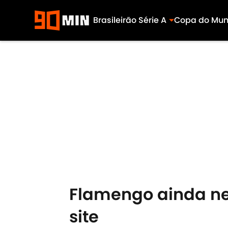
Brasileirão Série A
Copa do Mu
Skip to main content
Flamengo ainda neg
site