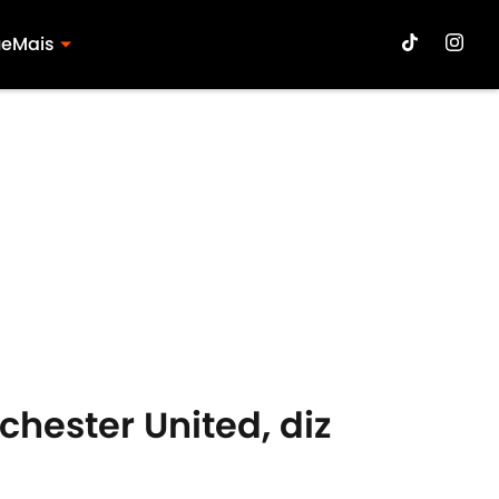
ue
Mais
hester United, diz