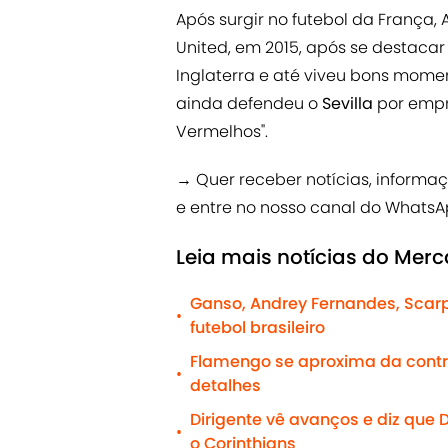
Após surgir no futebol da França,
United, em 2015, após se destaca
Inglaterra e até viveu bons momen
ainda defendeu o
Sevilla
por empr
Vermelhos".
→ Quer receber notícias, informa
e entre no nosso canal do WhatsA
Leia mais notícias do Mer
Ganso, Andrey Fernandes, Scar
•
futebol brasileiro
Flamengo se aproxima da contr
•
detalhes
Dirigente vê avanços e diz que 
•
o Corinthians