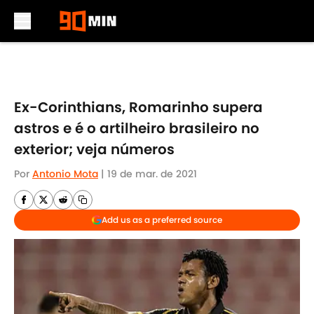
Skip to main content
Ex-Corinthians, Romarinho supera
astros e é o artilheiro brasileiro no
exterior; veja números
Por
Antonio Mota
|
19 de mar. de 2021
Add us as a preferred source