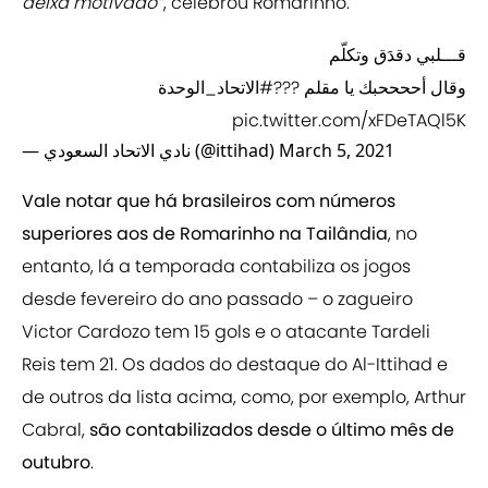
deixa motivado”
, celebrou Romarinho.
قـــلبي دقدَق وتكلّم
وقال أححححبك يا مقلم ???
#الاتحاد_الوحدة
pic.twitter.com/xFDeTAQl5K
— نادي الاتحاد السعودي (@ittihad)
March 5, 2021
Vale notar que há brasileiros com números
superiores aos de Romarinho na Tailândia
, no
entanto, lá a temporada contabiliza os jogos
desde fevereiro do ano passado – o zagueiro
Victor Cardozo tem 15 gols e o atacante Tardeli
Reis tem 21. Os dados do destaque do Al-Ittihad e
de outros da lista acima, como, por exemplo, Arthur
Cabral,
são contabilizados desde o último mês de
outubro
.