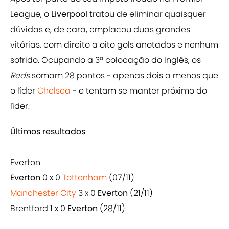
League, o
Liverpool
tratou de eliminar quaisquer
dúvidas e, de cara, emplacou duas grandes
vitórias, com direito a oito gols anotados e nenhum
sofrido. Ocupando a 3ª colocação do Inglês, os
Reds
somam 28 pontos - apenas dois a menos que
o líder
Chelsea
- e tentam se manter próximo do
líder.
Últimos resultados
Everton
Everton
0 x 0
Tottenham
(07/11)
Manchester City
3 x 0
Everton
(21/11)
Brentford 1 x 0
Everton
(28/11)