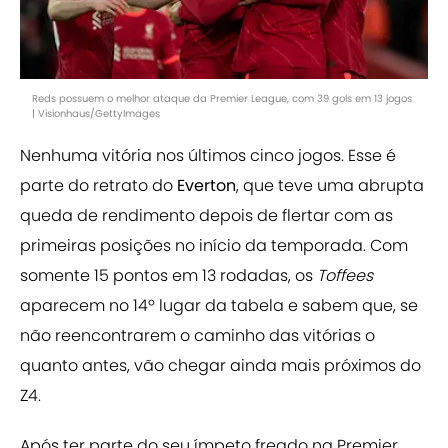
Reds possuem o melhor ataque da Premier League, com 39 gols em 13 jogos
| Visionhaus/GettyImages
Nenhuma vitória nos últimos cinco jogos. Esse é
parte do retrato do
Everton
, que teve uma abrupta
queda de rendimento depois de flertar com as
primeiras posições no início da temporada. Com
somente 15 pontos em 13 rodadas, os
Toffees
aparecem no 14º lugar da tabela e sabem que, se
não reencontrarem o caminho das vitórias o
quanto antes, vão chegar ainda mais próximos do
Z4.
Após ter parte do seu ímpeto freado na Premier