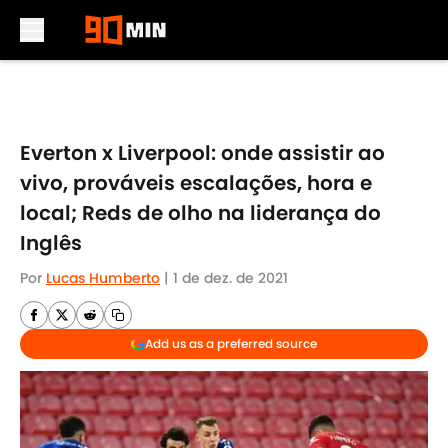
Skip to main content
Everton x Liverpool: onde assistir ao
vivo, prováveis escalações, hora e
local; Reds de olho na liderança do
Inglês
Por
Lucas Humberto
|
1 de dez. de 2021
Add us as a preferred source