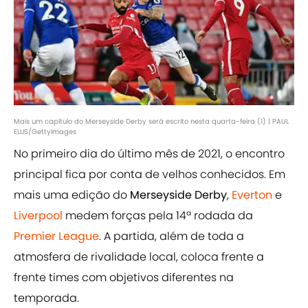
Mais um capítulo do Merseyside Derby será escrito nesta quarta-feira (1) | PAUL
ELLIS/GettyImages
No primeiro dia do último mês de 2021, o encontro
principal fica por conta de velhos conhecidos. Em
mais uma edição do
Merseyside Derby
,
Everton
e
Liverpool
medem forças pela 14ª rodada da
Premier League
. A partida, além de toda a
atmosfera de rivalidade local, coloca frente a
frente times com objetivos diferentes na
temporada.