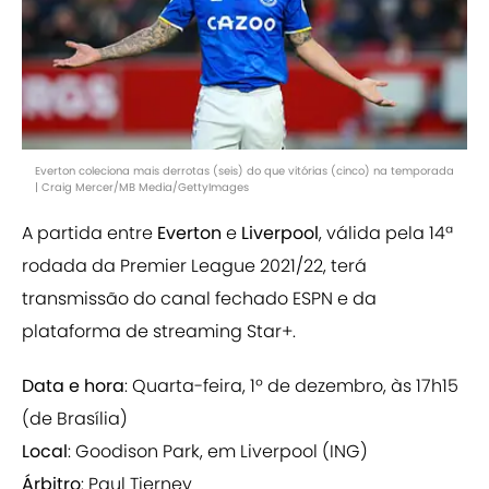
Everton coleciona mais derrotas (seis) do que vitórias (cinco) na temporada
| Craig Mercer/MB Media/GettyImages
A partida entre
Everton
e
Liverpool
, válida pela 14ª
rodada da Premier League 2021/22, terá
transmissão do canal fechado ESPN e da
plataforma de streaming Star+.
Data e hora
: Quarta-feira, 1º de dezembro, às 17h15
(de Brasília)
Local
: Goodison Park, em Liverpool (ING)
Árbitro
: Paul Tierney