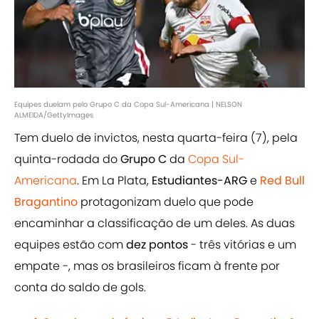
Equipes duelam pelo Grupo C da Copa Sul-Americana | NELSON
ALMEIDA/GettyImages
Tem duelo de invictos, nesta quarta-feira (7), pela
quinta-rodada do
Grupo C
da
Copa Sul-
Americana
. Em La Plata,
Estudiantes-ARG
e
Red Bull
Bragantino
protagonizam duelo que pode
encaminhar a classificação de um deles. As duas
equipes estão com
dez pontos
- três vitórias e um
empate -, mas os brasileiros ficam à frente por
conta do saldo de gols.