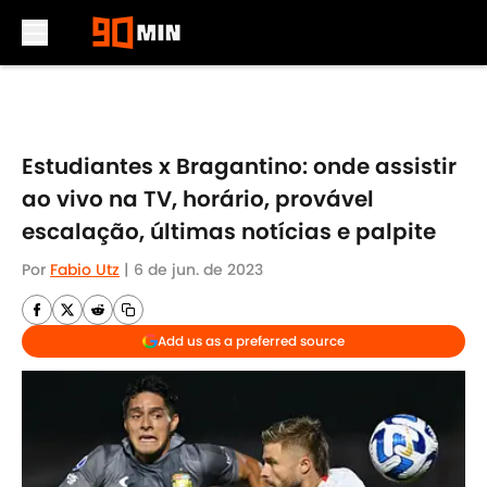
Skip to main content
Estudiantes x Bragantino: onde assistir
ao vivo na TV, horário, provável
escalação, últimas notícias e palpite
Por
Fabio Utz
|
6 de jun. de 2023
Add us as a preferred source