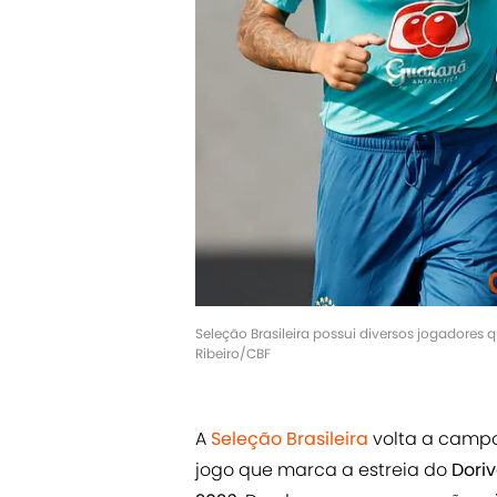
Seleção Brasileira possui diversos jogadores q
Ribeiro/CBF
A
Seleção Brasileira
volta a campo 
jogo que marca a estreia do
Doriv