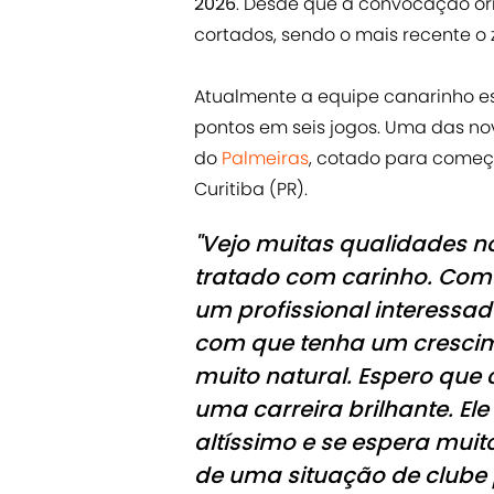
2026
. Desde que a convocação or
cortados, sendo o mais recente o
Atualmente a equipe canarinho es
pontos em seis jogos. Uma das n
do
Palmeiras
, cotado para começa
Curitiba (PR).
"Vejo muitas qualidades n
tratado com carinho. Com
um profissional interessad
com que tenha um crescim
muito natural. Espero que 
uma carreira brilhante. El
altíssimo e se espera mui
de uma situação de clube 