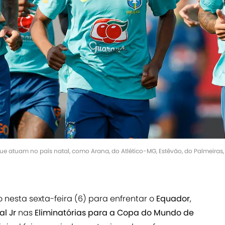
ue atuam no país natal, como Arana, do Atlético-MG, Estêvão, do Palmeiras, e
nesta sexta-feira (6) para enfrentar o
Equador
,
al Jr
nas
Eliminatórias para a Copa do Mundo de