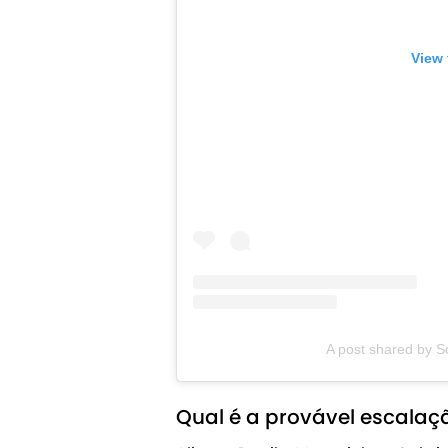
View 
A post shared by S
Qual é a provável escalaç