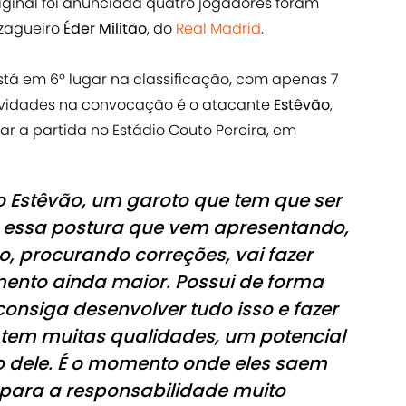
iginal foi anunciada quatro jogadores foram
 zagueiro
Éder Militão
, do
Real Madrid
.
tá em 6º lugar na classificação, com apenas 7
ovidades na convocação é o atacante
Estêvão
,
r a partida no Estádio Couto Pereira, em
o Estêvão, um garoto que tem que ser
 essa postura que vem apresentando,
o, procurando correções, vai fazer
ento ainda maior. Possui de forma
consiga desenvolver tudo isso e fazer
e tem muitas qualidades, um potencial
to dele. É o momento onde eles saem
para a responsabilidade muito