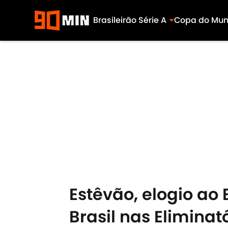
Brasileirão Série A
Copa do Mu
Skip to main content
Estêvão, elogio ao 
Brasil nas Elimina