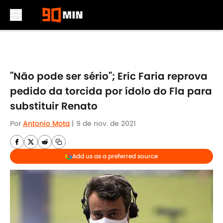
Skip to main content
"Não pode ser sério"; Eric Faria reprova
pedido da torcida por ídolo do Fla para
substituir Renato
Por
Antonio Mota
|
9 de nov. de 2021
Add us as a preferred source