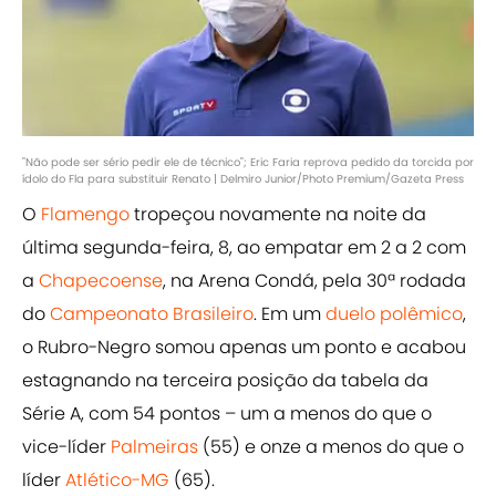
"Não pode ser sério pedir ele de técnico"; Eric Faria reprova pedido da torcida por
ídolo do Fla para substituir Renato | Delmiro Junior/Photo Premium/Gazeta Press
O
Flamengo
tropeçou novamente na noite da
última segunda-feira, 8, ao empatar em 2 a 2 com
a
Chapecoense
, na Arena Condá, pela 30ª rodada
do
Campeonato Brasileiro
. Em um
duelo polêmico
,
o Rubro-Negro somou apenas um ponto e acabou
estagnando na terceira posição da tabela da
Série A, com 54 pontos – um a menos do que o
vice-líder
Palmeiras
(55) e onze a menos do que o
líder
Atlético-MG
(65).