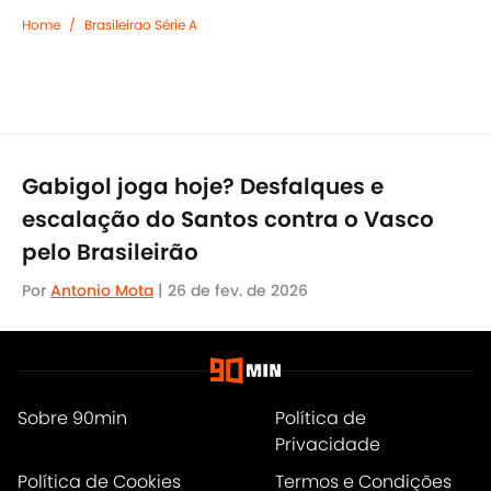
Home
/
Brasileirao Série A
Gabigol joga hoje? Desfalques e
escalação do Santos contra o Vasco
pelo Brasileirão
Por
Antonio Mota
|
26 de fev. de 2026
Sobre 90min
Política de
Privacidade
Política de Cookies
Termos e Condições