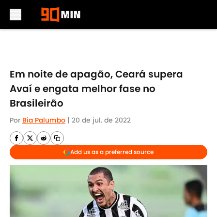
Skip to main content
Em noite de apagão, Ceará supera
Avaí e engata melhor fase no
Brasileirão
Por
Bia Palumbo
|
20 de jul. de 2022
Add us as a preferred source