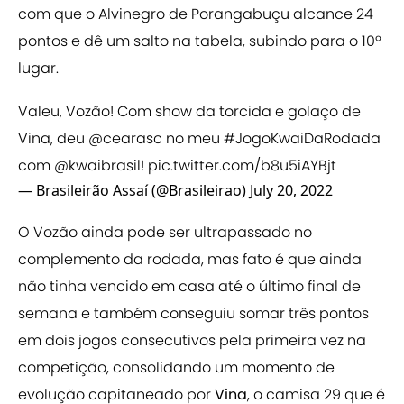
com que o Alvinegro de Porangabuçu alcance 24
pontos e dê um salto na tabela, subindo para o 10º
lugar.
Valeu, Vozão! Com show da torcida e golaço de
Vina, deu
@cearasc
no meu
#JogoKwaiDaRodada
com
@kwaibrasil
!
pic.twitter.com/b8u5iAYBjt
— Brasileirão Assaí (@Brasileirao)
July 20, 2022
O Vozão ainda pode ser ultrapassado no
complemento da rodada, mas fato é que ainda
não tinha vencido em casa até o último final de
semana e também conseguiu somar três pontos
em dois jogos consecutivos pela primeira vez na
competição, consolidando um momento de
evolução capitaneado por
Vina
, o camisa 29 que é