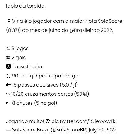
ídolo da torcida.
🔎 Vina é o jogador com a maior Nota SofaScore
(8.37!) do mês de julho do
@Brasileirao
2022.
⚔️ 3 jogos
⚽️ 2 gols
🅰️ 1 assistência
⏰ 90 mins p/ participar de gol
🔑 15 passes decisivos (5.0 / j!)
↪️ 10/20 cruzamentos certos (50%!)
👟 8 chutes (5 no gol)
Jogando muito! 👏
pic.twitter.com/1QievyxwTk
— SofaScore Brazil (@SofaScoreBR)
July 20, 2022