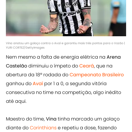
Vina anotou um golaço contra o Avaí e garantiu mais três pontos para o Vozão |
YURI CORTEZ/GettyImages
Nem mesmo a falta de energia elétrica na
Arena
Castelão
diminuiu o ímpeto do
Ceará
, que na
abertura da 18ª rodada do
Campeonato Brasileiro
ganhou do
Avaí
por 1 a 0, a segunda vitória
consecutiva no time na competição, algo inédito
até aqui.
Maestro do time,
Vina
tinha marcado um golaço
diante do
Corinthians
e repetiu a dose, fazendo