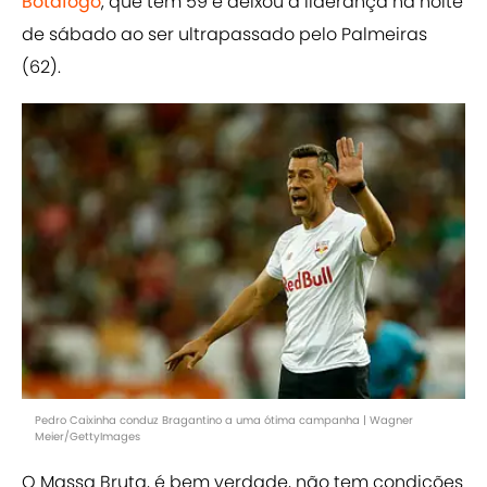
Botafogo
, que tem 59 e deixou a liderança na noite
de sábado ao ser ultrapassado pelo Palmeiras
(62).
Pedro Caixinha conduz Bragantino a uma ótima campanha | Wagner
Meier/GettyImages
O Massa Bruta, é bem verdade, não tem condições