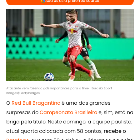
Add us as a preferred source
Atacante vem fazendo gols importantes para o time | Eurasia Sport
Images/GettyImages
O
Red Bull Bragantino
é uma das grandes
surpresas do
Campeonato Brasileiro
e, sim, está na
briga pelo título
. Neste domingo, a equipe paulista,
atual quarta colocada com 58 pontos,
recebe o