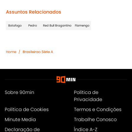
Assuntos Relacionados
Botafogo
Pedro
Red Bull Bragantino
Flamengo
Home
/
Brasileirao Série A
Sobre 90min
Política de
Privacidade
Política de Cookies
Termos e Condições
Minute Media
Trabalhe Conosco
Declaração de
Índice A-Z