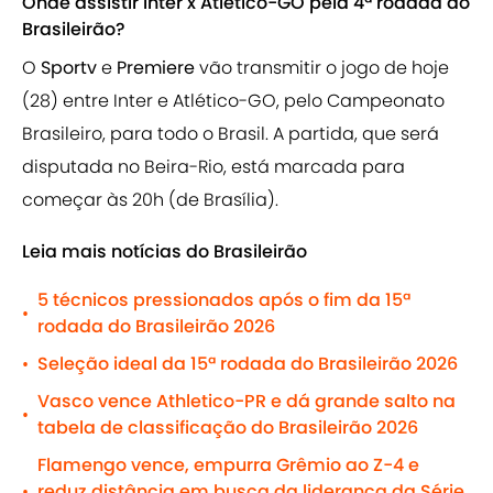
Onde assistir Inter x Atlético-GO pela 4ª rodada do
Brasileirão?
O
Sportv
e
Premiere
vão transmitir o jogo de hoje
(28) entre Inter e Atlético-GO, pelo Campeonato
Brasileiro, para todo o Brasil. A partida, que será
disputada no Beira-Rio, está marcada para
começar às 20h (de Brasília).
Leia mais notícias do Brasileirão
5 técnicos pressionados após o fim da 15ª
•
rodada do Brasileirão 2026
Seleção ideal da 15ª rodada do Brasileirão 2026
•
Vasco vence Athletico-PR e dá grande salto na
•
tabela de classificação do Brasileirão 2026
Flamengo vence, empurra Grêmio ao Z-4 e
reduz distância em busca da liderança da Série
•