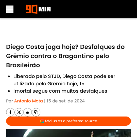
Skip to main content
Diego Costa joga hoje? Desfalques do
Grêmio contra o Bragantino pelo
Brasileirão
Liberado pelo STJD, Diego Costa pode ser
utilizado pelo Grêmio hoje, 15
Imortal segue com muitos desfalques
Por
Antonio Mota
|
15 de set. de 2024
Add us as a preferred source