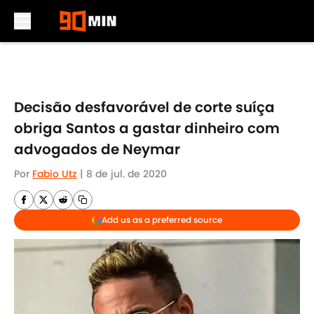
Skip to main content
Decisão desfavorável de corte suíça
obriga Santos a gastar dinheiro com
advogados de Neymar
Por
Fabio Utz
|
8 de jul. de 2020
Add us as a preferred source