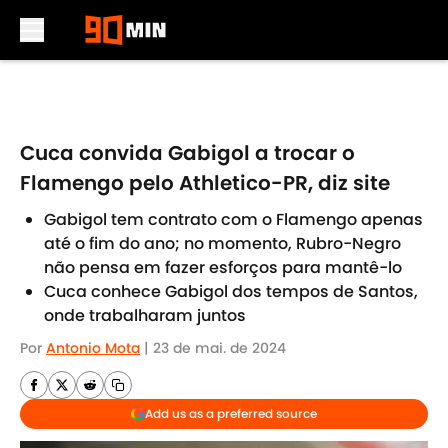
Skip to main content
Cuca convida Gabigol a trocar o
Flamengo pelo Athletico-PR, diz site
Gabigol tem contrato com o Flamengo apenas
até o fim do ano; no momento, Rubro-Negro
não pensa em fazer esforços para mantê-lo
Cuca conhece Gabigol dos tempos de Santos,
onde trabalharam juntos
Por
Antonio Mota
|
23 de mai. de 2024
Add us as a preferred source