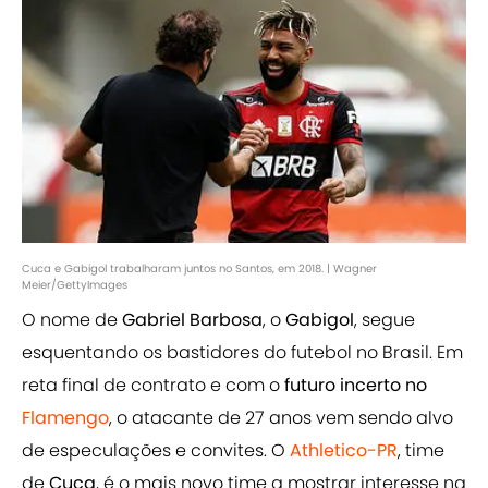
Cuca e Gabigol trabalharam juntos no Santos, em 2018. | Wagner
Meier/GettyImages
O nome de
Gabriel Barbosa
, o
Gabigol
, segue
esquentando os bastidores do futebol no Brasil. Em
reta final de contrato e com o
futuro incerto no
Flamengo
, o atacante de 27 anos vem sendo alvo
de especulações e convites. O
Athletico-PR
, time
de
Cuca
, é o mais novo time a mostrar interesse na