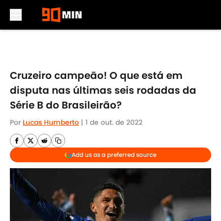
Skip to main content
Cruzeiro campeão! O que está em
disputa nas últimas seis rodadas da
Série B do Brasileirão?
Por
Lucas Humberto
|
1 de out. de 2022
Add us as a preferred source