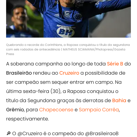
Quebrando o recorde do Corinthians, a Raposa conquistou o título da segundona
com seis rodadas de antecedência | MATHEUS SCIAMANA/Photopress/Gazeta
Press
A soberana campanha ao longo de toda
Série B
do
Brasileirão
rendeu ao
Cruzeiro
a possibilidade de
ser campeão sem sequer entrar em campo. Na
última sexta-feira (30), a Raposa conquistou o
título da Segundona graças às derrotas de
Bahia
e
Grêmio
, para
Chapecoense
e
Sampaio Corrêa
,
respectivamente.
🔎 O
@Cruzeiro
é o campeão do
@BrasileiraoB