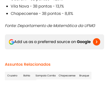
Vila Nova - 38 pontos - 13,1%
Chapecoense - 38 pontos - 8,8%
Fonte: Departamento de Matemática da UFMG
Add us as a preferred source on
Google
Assuntos Relacionados
Cruzeiro
Bahia
Sampaio Corrêa
Chapecoense
Brusque
Ponte Preta
Guarani
Home
/
Brasileiro Série B