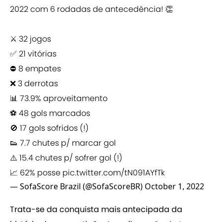
2022 com 6 rodadas de antecedência! 👏
⚔️ 32 jogos
✅ 21 vitórias
⛔️ 8 empates
❌ 3 derrotas
📊 73.9% aproveitamento
⚽️ 48 gols marcados
🚫 17 gols sofridos (!)
👟 7.7 chutes p/ marcar gol
⚠️ 15.4 chutes p/ sofrer gol (!)
📈 62% posse
pic.twitter.com/tN091AYfTk
— SofaScore Brazil (@SofaScoreBR)
October 1, 2022
Trata-se da conquista mais antecipada da