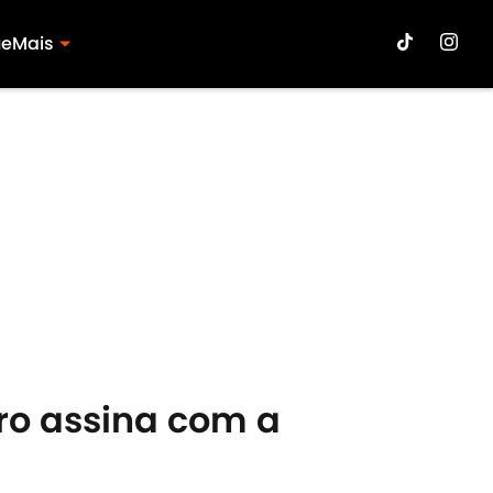
ue
Mais
iro assina com a