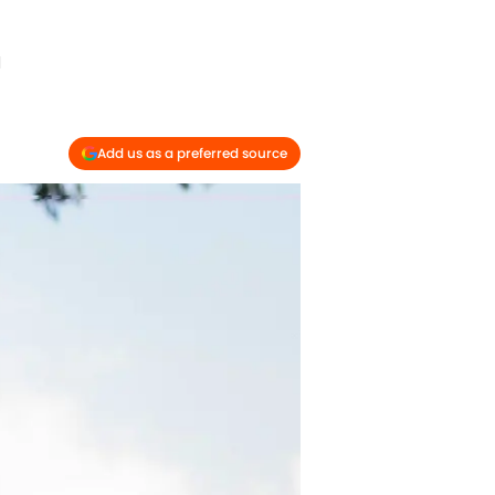
a
Add us as a preferred source