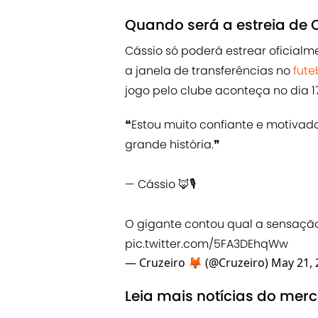
Quando será a estreia de C
Cássio só poderá estrear oficialme
a janela de transferências no
fute
jogo pelo clube aconteça no dia 17
❝Estou muito confiante e motivad
grande história.❞
— Cássio 🦊🎙
O gigante contou qual a sensação
pic.twitter.com/5FA3DEhqWw
— Cruzeiro 🦊 (@Cruzeiro)
May 21, 
Leia mais notícias do mer