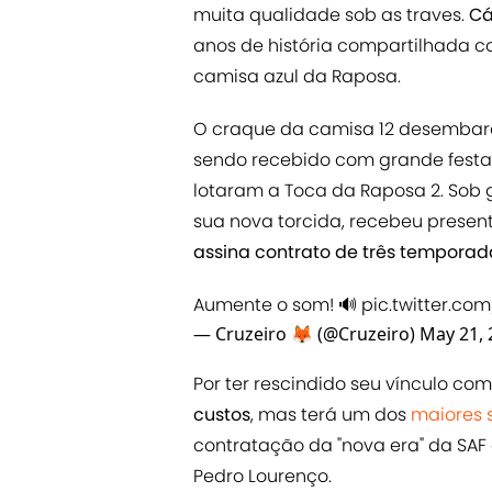
muita qualidade sob as traves.
Cá
anos de história compartilhada c
camisa azul da Raposa.
O craque da camisa 12 desemba
sendo recebido com grande festa 
lotaram a Toca da Raposa 2. Sob 
sua nova torcida, recebeu presen
assina contrato de três temporad
Aumente o som! 🔊
pic.twitter.c
— Cruzeiro 🦊 (@Cruzeiro)
May 21, 
Por ter rescindido seu vínculo co
custos
, mas terá um dos
maiores s
contratação da "nova era" da SA
Pedro Lourenço.