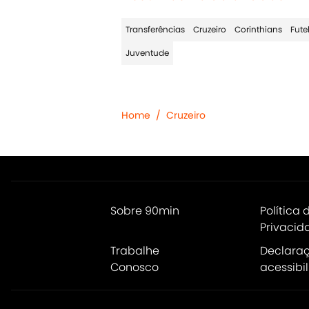
Transferências
Cruzeiro
Corinthians
Fute
Juventude
Home
/
Cruzeiro
Sobre 90min
Política 
Privacid
Trabalhe
Declara
Conosco
acessibi