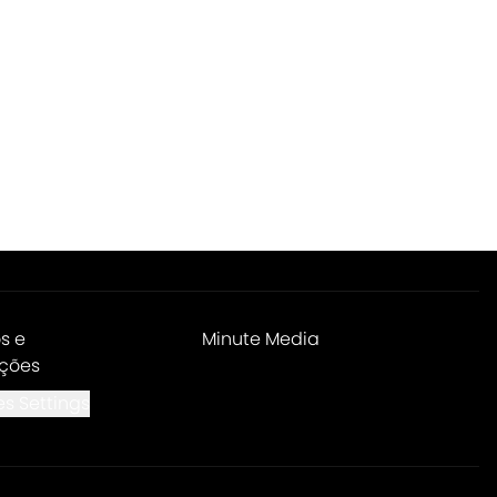
s e
Minute Media
ções
s Settings