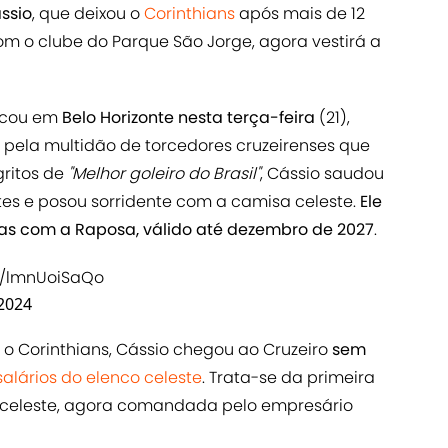
ssio
, que deixou o
Corinthians
após mais de 12
om o clube do Parque São Jorge, agora vestirá a
rcou em
Belo Horizonte nesta terça-feira
(21),
pela multidão de torcedores cruzeirenses que
gritos de
"Melhor goleiro do Brasil"
, Cássio saudou
tes e posou sorridente com a camisa celeste.
Ele
as com a Raposa, válido até dezembro de 2027
.
om/lmnUoiSaQo
2024
m o Corinthians, Cássio chegou ao Cruzeiro
sem
alários do elenco celeste
. Trata-se da primeira
F celeste, agora comandada pelo empresário