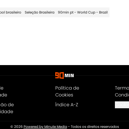
bol brasileiro
Seleção Brasileira
90min pt - World Cup - Brazil
de
Política de
Termo
ade
Cookies
Condi
ção de
Índice A-Z
Cookie
lidade
© 2026
Powered by Minute Media
-
Todos os direitos reservados