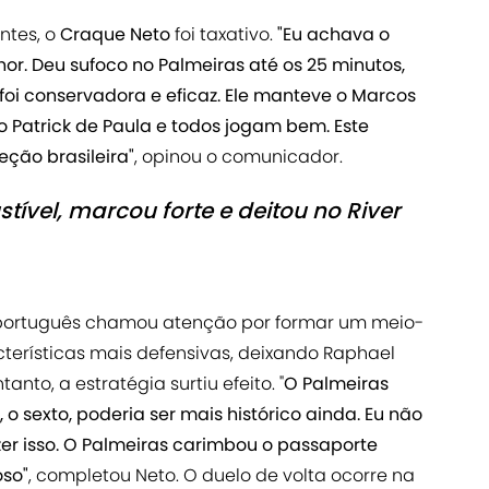
ntes, o
Craque Neto
foi taxativo.
"Eu achava o
lhor. Deu sufoco no Palmeiras até os 25 minutos,
 foi conservadora e eficaz. Ele manteve o Marcos
o Patrick de Paula e todos jogam bem. Este
leção brasileira"
, opinou o comunicador.
ível, marcou forte e deitou no River
or português chamou atenção por formar um meio-
erísticas mais defensivas, deixando Raphael
nto, a estratégia surtiu efeito. "
O Palmeiras
o, o sexto, poderia ser mais histórico ainda. Eu não
azer isso. O Palmeiras carimbou o passaporte
oso"
, completou Neto. O duelo de volta ocorre na