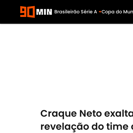
Brasileirão Série A
Copa do Mu
Skip to main content
Craque Neto exalta
revelação do time 