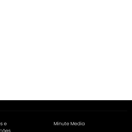
s e
Minute Media
ções