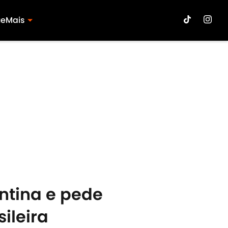
ue
Mais
ntina e pede
ileira