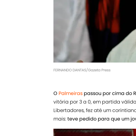
FERNANDO DANTAS/Gazeta Press
O
Palmeiras
passou por cima do Ri
vitória por 3 a 0, em partida váli
Libertadores, fez até um corintian
mais:
teve pedido para que um jov