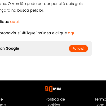
rque. O Verdão pode perder por até dois gols
çará na busca pelo bi.
clique
aqui
.
coronavírus? #FiqueEmCasa e clique
aqui
.
 on
Google
Follow
de
Política de
Termo
ade
Cookies
Condi