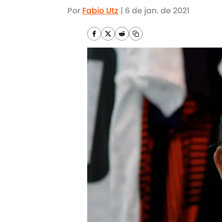
Por
Fabio Utz
|
6 de jan. de 2021