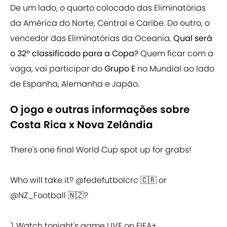
De um lado, o quarto colocado das Eliminatórias
da América do Norte, Central e Caribe. Do outro, o
vencedor das Eliminatórias da Oceania.
Qual será
o 32º classificado para a Copa?
Quem ficar com a
vaga, vai participar do
Grupo E
no Mundial ao lado
de Espanha, Alemanha e Japão.
O jogo e outras informações sobre
Costa Rica x Nova Zelândia
There's one final World Cup spot up for grabs!
Who will take it?
@fedefutbolcrc
🇨🇷 or
@NZ_Football
🇳🇿?
⤵️ Watch tonight's game LIVE on FIFA+