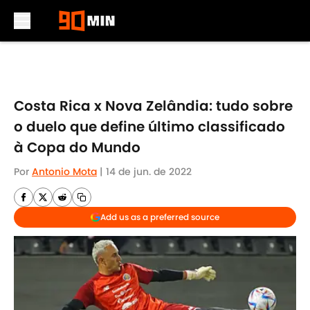
Skip to main content
Costa Rica x Nova Zelândia: tudo sobre
o duelo que define último classificado
à Copa do Mundo
Por
Antonio Mota
|
14 de jun. de 2022
Add us as a preferred source