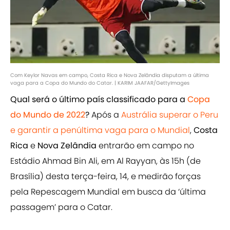
Com Keylor Navas em campo, Costa Rica e Nova Zelândia disputam a última
vaga para a Copa do Mundo do Catar. | KARIM JAAFAR/GettyImages
Qual será o último país classificado para a
Copa
do Mundo de 2022
?
Após a
Austrália superar o Peru
e garantir a penúltima vaga para o Mundial
,
Costa
Rica
e
Nova Zelândia
entrarão em campo no
Estádio Ahmad Bin Ali, em Al Rayyan, às 15h (de
Brasília) desta terça-feira, 14, e medirão forças
pela Repescagem Mundial em busca da ‘última
passagem’ para o Catar.