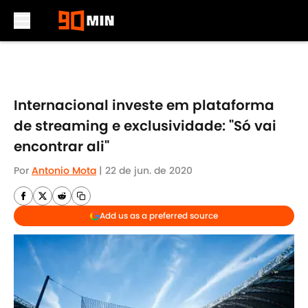
Skip to main content
Internacional investe em plataforma
de streaming e exclusividade: "Só vai
encontrar ali"
Por
Antonio Mota
|
22 de jun. de 2020
Add us as a preferred source