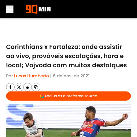
Skip to main content
Corinthians x Fortaleza: onde assistir
ao vivo, prováveis escalações, hora e
local; Vojvoda com muitos desfalques
Por
Lucas Humberto
|
6 de nov. de 2021
Add us as a preferred source