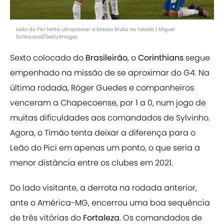
Leão do Pici tenta ultrapassar o Massa Bruta na tabela | Miguel
Schincariol/GettyImages
Sexto colocado do
Brasileirão
, o
Corinthians
segue
empenhado na missão de se aproximar do G4. Na
última rodada, Róger Guedes e companheiros
venceram a Chapecoense, por 1 a 0, num jogo de
muitas dificuldades aos comandados de Sylvinho.
Agora, o Timão tenta deixar a diferença para o
Leão do Pici em apenas um ponto, o que seria a
menor distância entre os clubes em 2021.
Do lado visitante, a derrota na rodada anterior,
ante o América-MG, encerrou uma boa sequência
de três vitórias do
Fortaleza
. Os comandados de