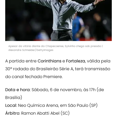
Apesar da vitória diante da Chapecoense, Sylvinho chega sob pressão |
Alexandre Schneider/GettyImages
A partida entre
Corinthians
e
Fortaleza
, válida pela
30ª rodada do Brasileirão Série A, terá transmissão
do canal fechado Premiere.
Data e hora
: Sábado, 6 de novembro, às 17h (de
Brasília)
Local
: Neo Química Arena, em São Paulo (SP)
Árbitro
: Ramon Abatti Abel (SC)