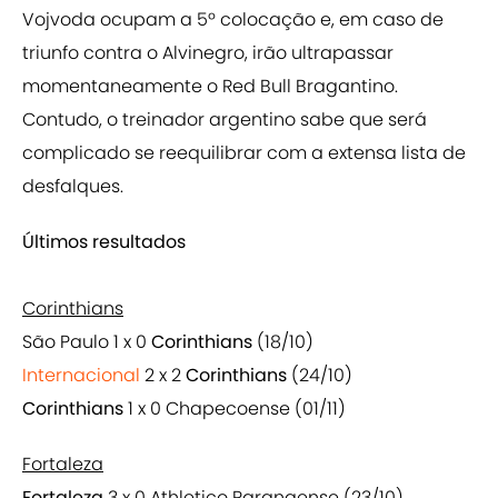
Vojvoda ocupam a 5º colocação e, em caso de
triunfo contra o Alvinegro, irão ultrapassar
momentaneamente o Red Bull Bragantino.
Contudo, o treinador argentino sabe que será
complicado se reequilibrar com a extensa lista de
desfalques.
Últimos resultados
Corinthians
São Paulo 1 x 0
Corinthians
(18/10)
Internacional
2 x 2
Corinthians
(24/10)
Corinthians
1 x 0 Chapecoense (01/11)
Fortaleza
Fortaleza
3 x 0 Athletico Paranaense (23/10)