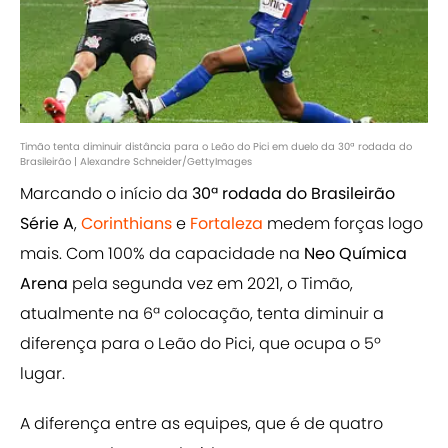
Timão tenta diminuir distância para o Leão do Pici em duelo da 30ª rodada do
Brasileirão | Alexandre Schneider/GettyImages
Marcando o início da
30ª rodada do Brasileirão
Série A
,
Corinthians
e
Fortaleza
medem forças logo
mais. Com 100% da capacidade na
Neo Química
Arena
pela segunda vez em 2021, o Timão,
atualmente na 6ª colocação, tenta diminuir a
diferença para o Leão do Pici, que ocupa o 5º
lugar.
A diferença entre as equipes, que é de quatro