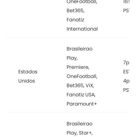
OneFootball,
16:00
Bet365,
PST
Fanatiz
International
Brasileirao
Play,
7pm
Premiere,
Estados
EST /
OneFootball,
Unidos
4pm
Bet365, ViX,
PST
Fanatiz USA,
Paramount+
Brasileirao
Play, Star+,