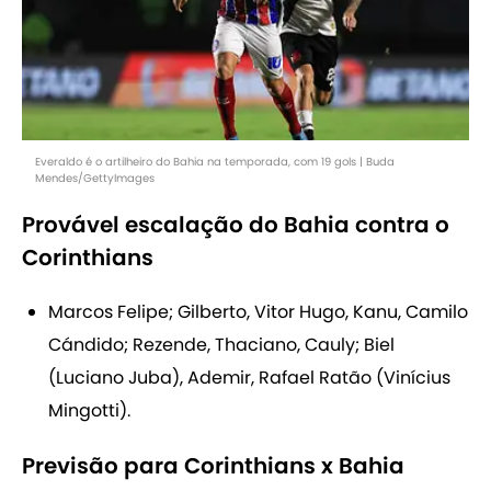
Everaldo é o artilheiro do Bahia na temporada, com 19 gols | Buda
Mendes/GettyImages
Provável escalação do Bahia contra o
Corinthians
Marcos Felipe; Gilberto, Vitor Hugo, Kanu, Camilo
Cándido; Rezende, Thaciano, Cauly; Biel
(Luciano Juba), Ademir, Rafael Ratão (Vinícius
Mingotti).
Previsão para Corinthians x Bahia