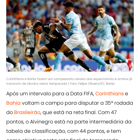
Corinthians e Bahia fazem um campeonato abaixo das expectativas e ambos já
trocaram de técnico nesta temporada | Foto: Felipe Oliveira/EC Bahia
Após um intervalo para a Data FIFA,
Corinthians
e
Bahia
voltam a campo para disputar a 35ª rodada
do
Brasileirão
, que está na reta final. Com 47
pontos, o Alvinegro está na parte intermediária da
tabela de classificação, com 44 pontos, e tem