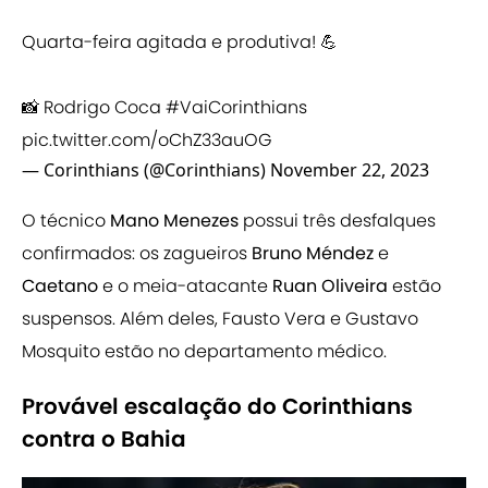
Quarta-feira agitada e produtiva! 💪
📸 Rodrigo Coca
#VaiCorinthians
pic.twitter.com/oChZ33auOG
— Corinthians (@Corinthians)
November 22, 2023
O técnico
Mano Menezes
possui três desfalques
confirmados: os zagueiros
Bruno Méndez
e
Caetano
e o meia-atacante
Ruan Oliveira
estão
suspensos. Além deles, Fausto Vera e Gustavo
Mosquito estão no departamento médico.
Provável escalação do Corinthians
contra o Bahia