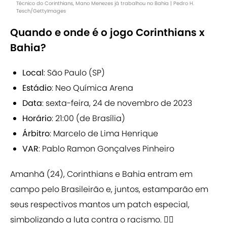
Técnico do Corinthians, Mano Menezes já trabalhou no Bahia | Pedro H.
Tesch/GettyImages
Quando e onde é o jogo Corinthians x
Bahia?
Local
: São Paulo (SP)
Estádio
: Neo Química Arena
Data
: sexta-feira, 24 de novembro de 2023
Horário
: 21:00 (de Brasília)
Árbitro
: Marcelo de Lima Henrique
VAR
: Pablo Ramon Gonçalves Pinheiro
Amanhã (24), Corinthians e Bahia entram em
campo pelo Brasileirão e, juntos, estamparão em
seus respectivos mantos um patch especial,
simbolizando a luta contra o racismo. ✊🏾