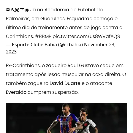
⚽️🏃🏾🏋🏿 Já na Academia de Futebol do
Palmeiras, em Guarulhos, Esquadrão começa o
último dia de treinamento antes de jogo contra o
Corinthians.
#BBMP
pic.twitter.com/us8WVafAQS
— Esporte Clube Bahia (@ecbahia)
November 23,
2023
Ex-Corinthians, o zagueiro Raul Gustavo segue em
tratamento após lesão muscular na coxa direita. O
também zagueiro
David Duarte
e o atacante
Everaldo
cumprem suspensão.