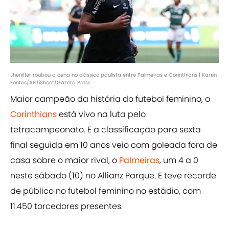
Jheniffer roubou a cena no clássico paulista entre Palmeiras e Corinthians | Karen
Fontes/AFI/iShoot/Gazeta Press
Maior campeão da história do futebol feminino, o
Corinthians
está vivo na luta pelo
tetracampeonato. E a classificação para sexta
final seguida em 10 anos veio com goleada fora de
casa sobre o maior rival, o
Palmeiras
, um 4 a 0
neste sábado (10) no Allianz Parque. E teve recorde
de público no futebol feminino no estádio, com
11.450 torcedores presentes.