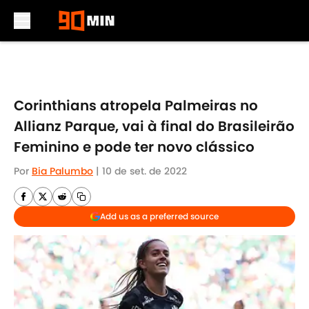
Skip to main content
Corinthians atropela Palmeiras no
Allianz Parque, vai à final do Brasileirão
Feminino e pode ter novo clássico
Por
Bia Palumbo
|
10 de set. de 2022
Add us as a preferred source