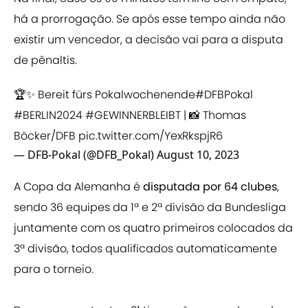
há a prorrogação. Se após esse tempo ainda não
existir um vencedor, a decisão vai para a disputa
de pênaltis.
🏆✨ Bereit fürs Pokalwochenende
#DFBPokal
#BERLIN2024
#GEWINNERBLEIBT
| 📸 Thomas
Böcker/DFB
pic.twitter.com/YexRkspjR6
— DFB-Pokal (@DFB_Pokal)
August 10, 2023
A Copa da Alemanha é
disputada por 64 clubes
,
sendo 36 equipes da 1ª e 2ª divisão da Bundesliga
juntamente com os quatro primeiros colocados da
3ª divisão, todos qualificados automaticamente
para o torneio.