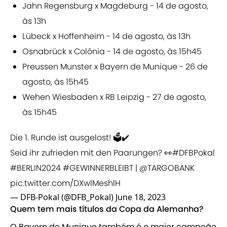
Jahn Regensburg x Magdeburg - 14 de agosto,
às 13h
Lübeck x Hoffenheim - 14 de agosto, às 13h
Osnabrück x Colônia - 14 de agosto, às 15h45
Preussen Munster x Bayern de Munique - 26 de
agosto, às 15h45
Wehen Wiesbaden x RB Leipzig - 27 de agosto,
às 15h45
Die 1. Runde ist ausgelost! 🗳️✔️
Seid ihr zufrieden mit den Paarungen? 👀
#DFBPokal
#BERLIN2024
#GEWINNERBLEIBT
|
@TARGOBANK
pic.twitter.com/DXwlMeshlH
— DFB-Pokal (@DFB_Pokal)
June 18, 2023
Quem tem mais títulos da Copa da Alemanha?
O Bayern de Munique também é o maior campeão