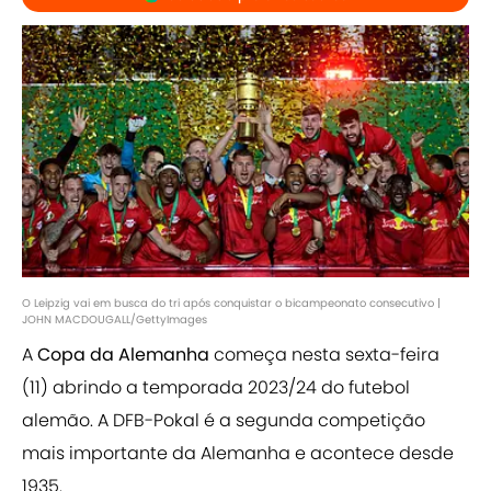
O Leipzig vai em busca do tri após conquistar o bicampeonato consecutivo |
JOHN MACDOUGALL/GettyImages
A
Copa da Alemanha
começa nesta sexta-feira
(11) abrindo a temporada 2023/24 do futebol
alemão. A DFB-Pokal é a segunda competição
mais importante da Alemanha e acontece desde
1935.