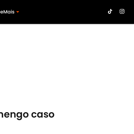
ue
Mais
amengo caso