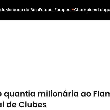
ndo
Mercado da Bola
Futebol Europeu
Champions Leag
quantia milionária ao Fl
l de Clubes