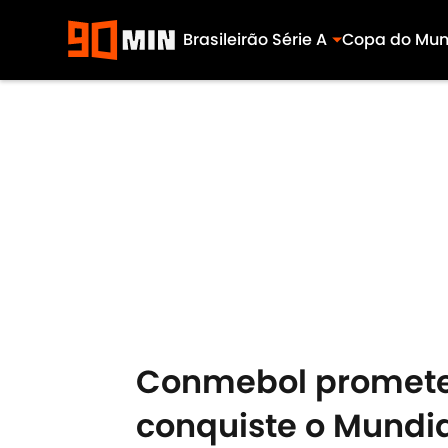
Brasileirão Série A
Copa do Mu
Skip to main content
Conmebol promete 
conquiste o Mundia