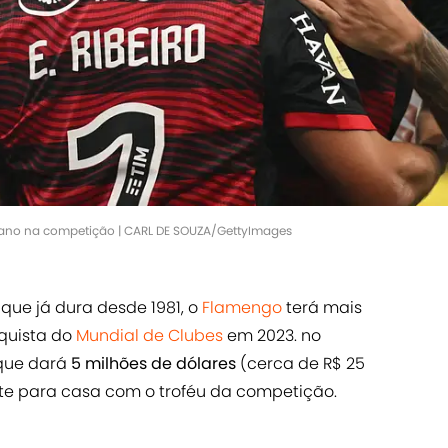
cano na competição | CARL DE SOUZA/GettyImages
que já dura desde 1981, o
Flamengo
terá mais
quista do
Mundial de Clubes
em 2023. no
que dará
5 milhões de dólares
(cerca de R$ 25
te para casa com o troféu da competição.