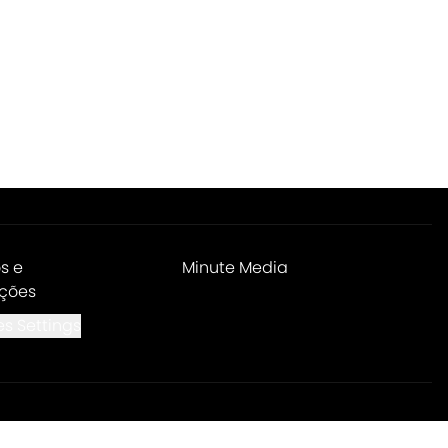
s e
Minute Media
ções
s Settings