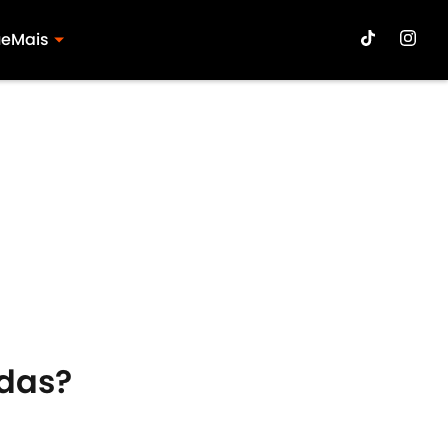
ue
Mais
idas?