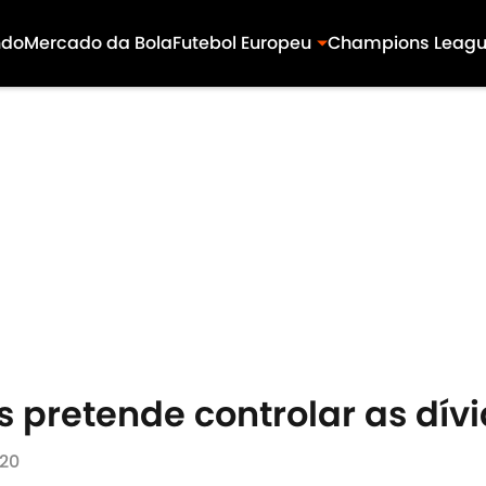
ndo
Mercado da Bola
Futebol Europeu
Champions Leag
 pretende controlar as dív
020