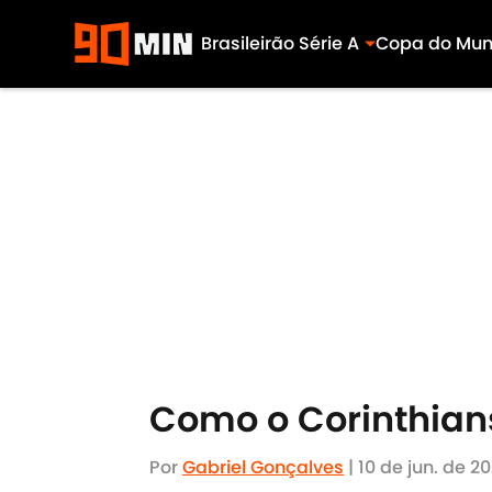
Brasileirão Série A
Copa do Mu
Skip to main content
Como o Corinthians
Por
Gabriel Gonçalves
|
10 de jun. de 2