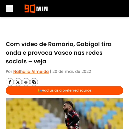
Skip to main content
Com vídeo de Romário, Gabigol tira
onda e provoca Vasco nas redes
sociais – veja
Por
Nathalia Almeida
|
20 de mar. de 2022
Add us as a preferred source