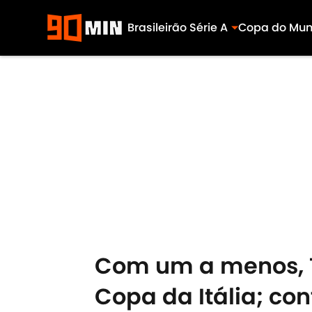
Brasileirão Série A
Copa do Mu
Skip to main content
Com um a menos, T
Copa da Itália; con