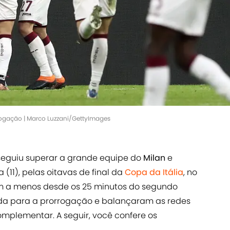
rrogação | Marco Luzzani/GettyImages
eguiu superar a grande equipe do
Milan
e
 (11), pelas oitavas de final da
Copa da Itália
, no
um a menos desde os 25 minutos do segundo
ida para a prorrogação e balançaram as redes
mplementar. A seguir, você confere os