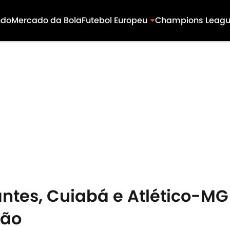
ndo
Mercado da Bola
Futebol Europeu
Champions Leag
antes, Cuiabá e Atlético-M
rão