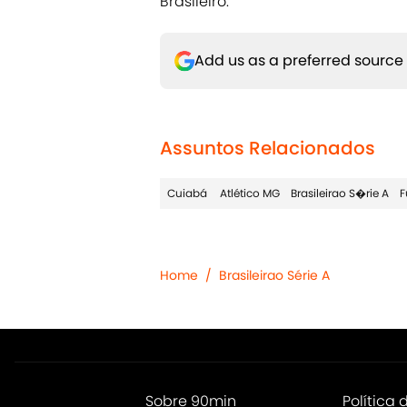
Brasileiro.
Add us as a preferred source
Assuntos Relacionados
Cuiabá
Atlético MG
Brasileirao S�rie A
F
Home
/
Brasileirao Série A
Sobre 90min
Política 