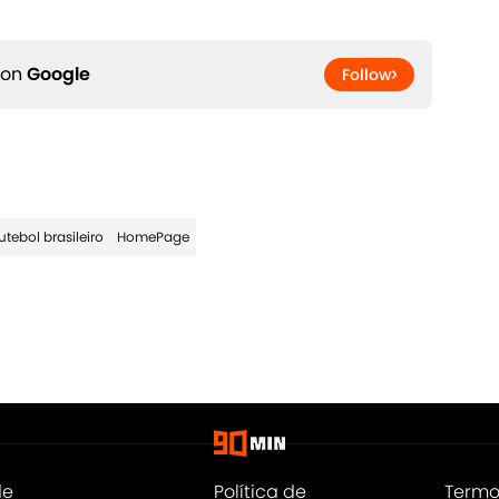
 on
Google
Follow
utebol brasileiro
HomePage
de
Política de
Termo