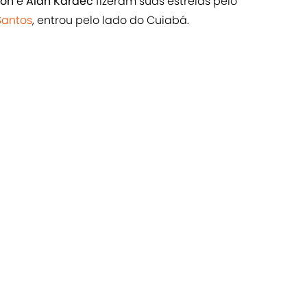
vón
e
Alan Kardec
fizeram suas estreias pelo
Santos
, entrou pelo lado do Cuiabá.