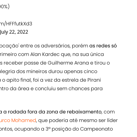
(90%)
om/HFFfutkXd3
July 22, 2022
rocação' entre os adversários, porém
as redes só
Primeiro com Alan Kardec que, na sua única
após receber passe de Guilherme Arana e tirou o
 alegria dos mineiros durou apenas cinco
apito final, foi a vez da estrela de Pirani
entro da área e concluiu sem chances para
a a rodada fora da zona de rebaixamento
, com
 Turco Mohamed
, que poderia até mesmo ser líder
 pontos, ocupando a 3ª posição do Campeonato