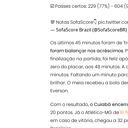
☑️ Passes certos: 229 (77%) - 604 
💯 Notas SofaScore👇
pic.twitter.c
— SofaScore Brazil (@SofaScoreBR)
Os últimos 45 minutos foram de 't
foram balançar nos acréscimos
. 
finalização na partida, foi feliz 
zero do placar, aos 48 minutos. A
minutos. Faltando um minuto para o 
brilhar. O meia recebeu a bola d
Everson.
Com o resultado,
o Cuiabá encerr
20 pontos. Já o Atlético-MG de
El
em caso de vitória, chegou a 32