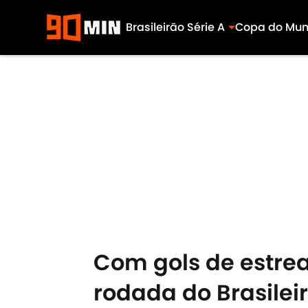
Brasileirão Série A
Copa do Mu
Skip to main content
Com gols de estre
rodada do Brasilei