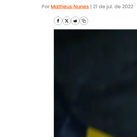
Por
Matheus Nunes
|
21 de jul. de 2022