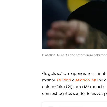
O Atlético-MG e Cuiabá empataram pela rodad
Os gols saíram apenas nos minutos
melhor.
Cuiabá
e
Atlético-MG
se e
quinta-feira (21), pela 18ª rodada
com estreantes sendo decisivos p