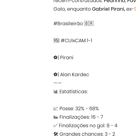
recém-contratados.
Pedrinho
,
Pa
Galo, enquanto
Gabriel Pirani,
ex-
#Brasileirão
🇧🇷
🆚|
#CUIxCAM
1-1
⚽️| Pirani
⚽️| Alan Kardec
——
📊 Estatísticas:
📈 Posse: 32% - 68%
👟 Finalizações: 16 - 7
✅ Finalizações no gol: 8 - 4
🛠 Grandes chances: 3 - 2