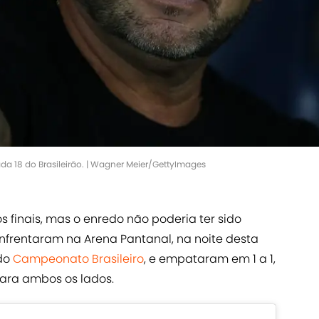
a 18 do Brasileirão. | Wagner Meier/GettyImages
 finais, mas o enredo não poderia ter sido
nfrentaram na Arena Pantanal, na noite desta
 do
Campeonato Brasileiro
, e empataram em 1 a 1,
ara ambos os lados.